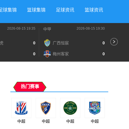
足球集锦
篮球集锦
足球资讯
篮球资讯
2026-08-15 19:35
2026-08-15 19:30
中甲
中超
虎
0
广西恒宸
0
辽
0
梅州客家
0
深
热门赛事
中超
中超
中超
中超