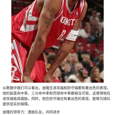
从数据中我们可以看出，迪隆在进攻端和防守端都有着出色的表现。
他的投篮命中率、三分命中率和罚球命中率都相当可观，这使得他在
进攻端极具威胁。同时，他在防守端也有着出色的表现，能够为球队
提供坚实的保障。
迪隆的领导力：激励队友，共同进步