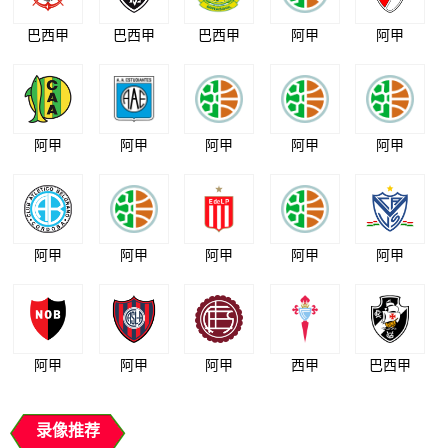
巴西甲
巴西甲
巴西甲
阿甲
阿甲
阿甲
阿甲
阿甲
阿甲
阿甲
阿甲
阿甲
阿甲
阿甲
阿甲
阿甲
阿甲
阿甲
西甲
巴西甲
录像推荐