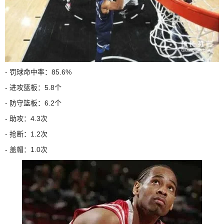
- 罚球命中率：85.6%
- 进攻篮板：5.8个
- 防守篮板：6.2个
- 助攻：4.3次
- 抢断：1.2次
- 盖帽：1.0次