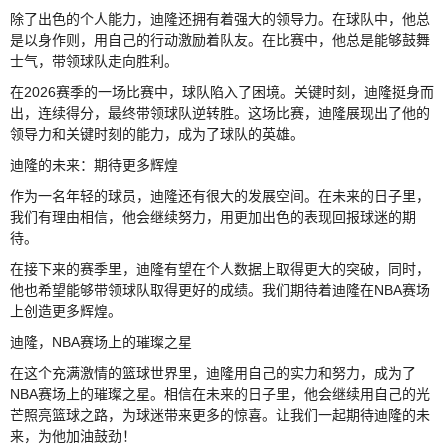
除了出色的个人能力，迪隆还拥有着强大的领导力。在球队中，他总
是以身作则，用自己的行动激励着队友。在比赛中，他总是能够鼓舞
士气，带领球队走向胜利。
在2026赛季的一场比赛中，球队陷入了困境。关键时刻，迪隆挺身而
出，连续得分，最终带领球队逆转胜。这场比赛，迪隆展现出了他的
领导力和关键时刻的能力，成为了球队的英雄。
迪隆的未来：期待更多辉煌
作为一名年轻的球员，迪隆还有很大的发展空间。在未来的日子里，
我们有理由相信，他会继续努力，用更加出色的表现回报球迷的期
待。
在接下来的赛季里，迪隆有望在个人数据上取得更大的突破，同时，
他也希望能够带领球队取得更好的成绩。我们期待着迪隆在NBA赛场
上创造更多辉煌。
迪隆，NBA赛场上的璀璨之星
在这个充满激情的篮球世界里，迪隆用自己的实力和努力，成为了
NBA赛场上的璀璨之星。相信在未来的日子里，他会继续用自己的光
芒照亮篮球之路，为球迷带来更多的惊喜。让我们一起期待迪隆的未
来，为他加油鼓劲！