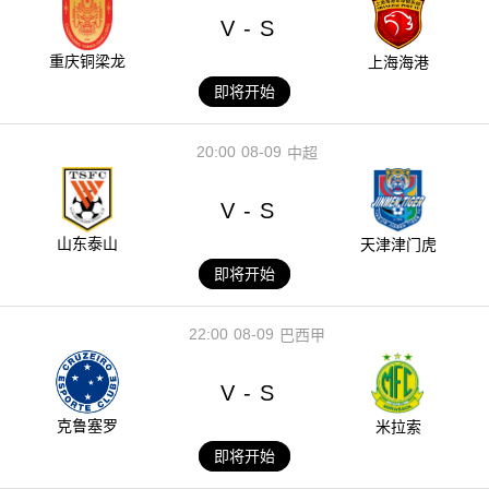
V
S
-
重庆铜梁龙
上海海港
即将开始
20:00
08-09
中超
V
S
-
山东泰山
天津津门虎
即将开始
22:00
08-09
巴西甲
V
S
-
克鲁塞罗
米拉索
即将开始