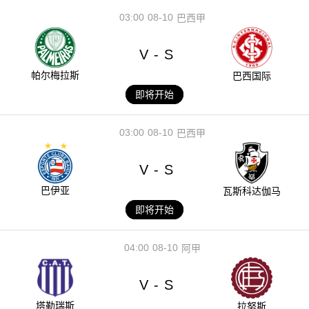
03:00
08-10
巴西甲
V
S
-
帕尔梅拉斯
巴西国际
即将开始
03:00
08-10
巴西甲
V
S
-
巴伊亚
瓦斯科达伽马
即将开始
04:00
08-10
阿甲
V
S
-
塔勒瑞斯
拉努斯