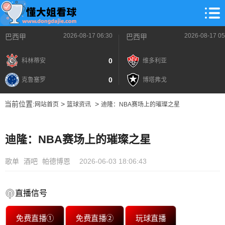
2026-08-17 06:30
2026-08-17 05
巴西甲
巴西甲
0
科林蒂安
维多利亚
0
克鲁塞罗
博塔弗戈
当前位置:
>
>
网站首页
篮球资讯
迪隆：NBA赛场上的璀璨之星
迪隆：NBA赛场上的璀璨之星
歌单
酒吧
帕德博恩
2026-06-03 18:06:43
直播信号
免费直播①
免费直播②
玩球直播