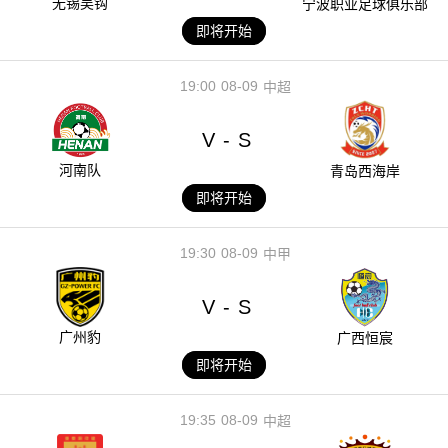
无锡吴钩
宁波职业足球俱乐部
即将开始
19:00
08-09
中超
V
S
-
河南队
青岛西海岸
即将开始
19:30
08-09
中甲
V
S
-
广州豹
广西恒宸
即将开始
19:35
08-09
中超