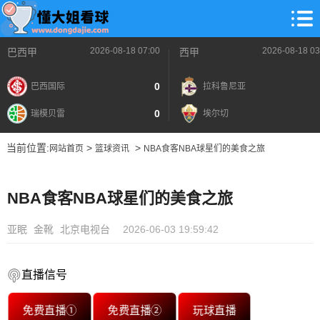
2026-08-18 07:00
2026-08-18 03
巴西甲
西甲
0
巴西国际
拉科鲁尼亚
0
瑞模贝雷
埃尔切
当前位置:
>
>
网站首页
篮球资讯
NBA食客NBA球星们的美食之旅
NBA食客NBA球星们的美食之旅
亚眠
金靴
北京电视台
2026-06-03 19:59:42
直播信号
免费直播①
免费直播②
玩球直播