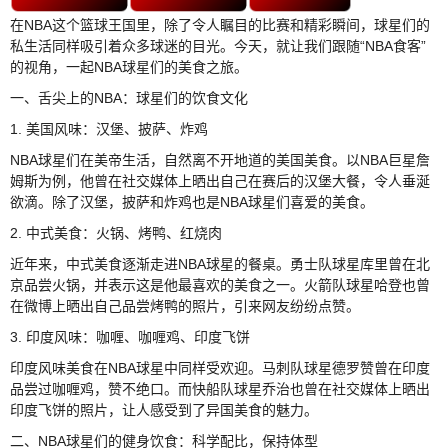
在NBA这个篮球王国里，除了令人瞩目的比赛和精彩瞬间，球星们的
私生活同样吸引着众多球迷的目光。今天，就让我们跟随“NBA食客”
的视角，一起NBA球星们的美食之旅。
一、舌尖上的NBA：球星们的饮食文化
1. 美国风味：汉堡、披萨、炸鸡
NBA球星们在美帝生活，自然离不开地道的美国美食。以NBA巨星詹
姆斯为例，他曾在社交媒体上晒出自己在赛后的汉堡大餐，令人垂涎
欲滴。除了汉堡，披萨和炸鸡也是NBA球星们喜爱的美食。
2. 中式美食：火锅、烤鸭、红烧肉
近年来，中式美食逐渐走进NBA球星的餐桌。勇士队球星库里曾在北
京品尝火锅，并表示这是他最喜欢的美食之一。火箭队球星哈登也曾
在微博上晒出自己品尝烤鸭的照片，引来网友纷纷点赞。
3. 印度风味：咖喱、咖喱鸡、印度飞饼
印度风味美食在NBA球星中同样受欢迎。马刺队球星德罗赞曾在印度
品尝过咖喱鸡，赞不绝口。而快船队球星乔治也曾在社交媒体上晒出
印度飞饼的照片，让人感受到了异国美食的魅力。
二、NBA球星们的健身饮食：科学配比，保持体型