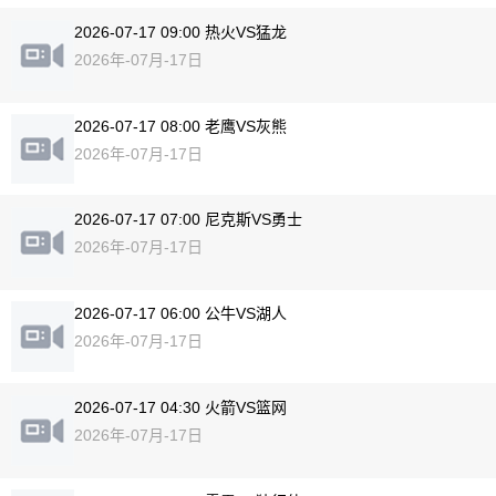
2026-07-17 09:00 热火VS猛龙
2026年-07月-17日
2026-07-17 08:00 老鹰VS灰熊
2026年-07月-17日
2026-07-17 07:00 尼克斯VS勇士
2026年-07月-17日
2026-07-17 06:00 公牛VS湖人
2026年-07月-17日
2026-07-17 04:30 火箭VS篮网
2026年-07月-17日