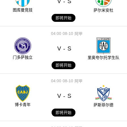
V
S
-
图库曼竞技
萨尔米安杜
即将开始
04:00
08-10
阿甲
V
S
-
门多萨独立
里奥夸尔托学生队
即将开始
04:00
08-10
阿甲
V
S
-
博卡青年
萨斯菲尔德
即将开始