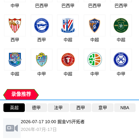
中甲
巴西甲
巴西甲
巴西甲
巴西甲
西甲
西甲
中超
中超
中超
中超
中甲
中超
中甲
中甲
录像推荐
英超
德甲
法甲
西甲
意甲
NBA
2026-07-17 10:00 掘金VS开拓者
2026年-07月-17日