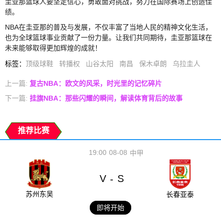
圭亚那篮球人要坚定信心，勇敢面对挑战，努力在国际赛场上创造佳
绩。
NBA在圭亚那的普及与发展，不仅丰富了当地人民的精神文化生活，
也为全球篮球事业贡献了一份力量。让我们共同期待，圭亚那篮球在
未来能够取得更加辉煌的成就！
标签
：
顶级球鞋
转播权
山谷太阳
南昌
保木卓朗
乌拉圭人
上一篇:
复古NBA：欧文的风采，时光里的记忆碎片
下一篇:
挂旗NBA：那些闪耀的瞬间，解读体育背后的故事
推荐比赛
19:00
08-08
中甲
V
S
-
苏州东吴
长春亚泰
即将开始