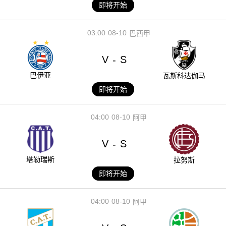
即将开始
03:00
08-10
巴西甲
V
S
-
巴伊亚
瓦斯科达伽马
即将开始
04:00
08-10
阿甲
V
S
-
塔勒瑞斯
拉努斯
即将开始
04:00
08-10
阿甲