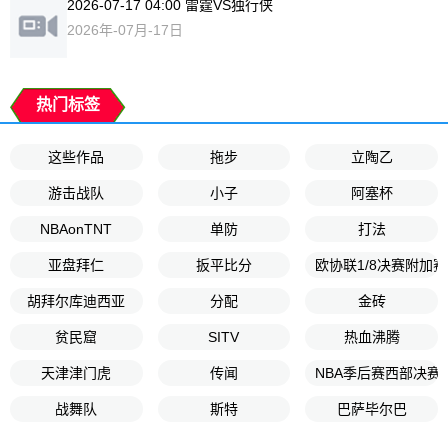
2026-07-17 04:00 雷霆VS独行侠
2026年-07月-17日
热门标签
这些作品
拖步
立陶乙
游击战队
小子
阿塞杯
NBAonTNT
单防
打法
亚盘拜仁
扳平比分
欧协联1/8决赛附加赛
胡拜尔库迪西亚
分配
金砖
贫民窟
SITV
热血沸腾
天津津门虎
传闻
NBA季后赛西部决赛
战舞队
斯特
巴萨毕尔巴