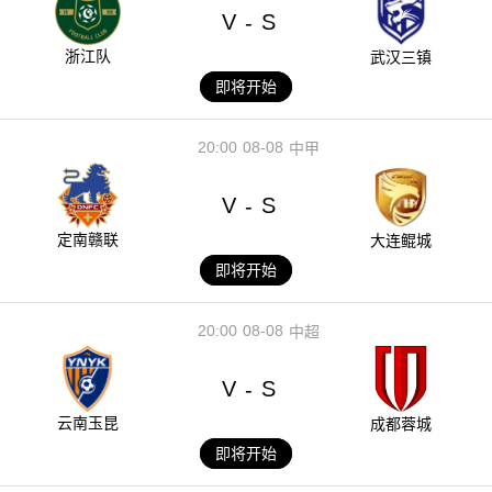
V
S
-
浙江队
武汉三镇
即将开始
20:00
08-08
中甲
V
S
-
定南赣联
大连鲲城
即将开始
20:00
08-08
中超
V
S
-
云南玉昆
成都蓉城
即将开始