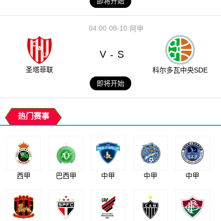
即将开始
04:00
08-10
阿甲
V
S
-
圣塔菲联
科尔多瓦中央SDE
即将开始
热门赛事
西甲
巴西甲
中甲
中甲
中甲