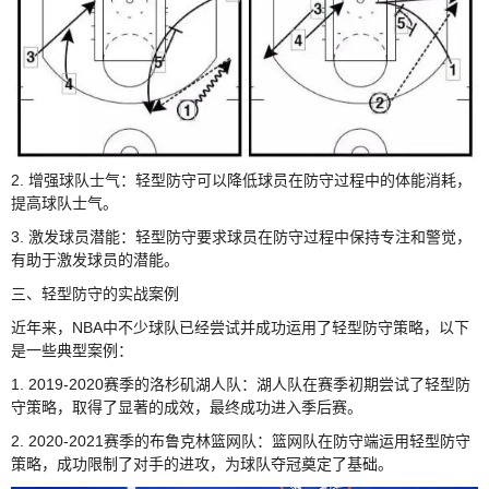
2. 增强球队士气：轻型防守可以降低球员在防守过程中的体能消耗，
提高球队士气。
3. 激发球员潜能：轻型防守要求球员在防守过程中保持专注和警觉，
有助于激发球员的潜能。
三、轻型防守的实战案例
近年来，NBA中不少球队已经尝试并成功运用了轻型防守策略，以下
是一些典型案例：
1. 2019-2020赛季的洛杉矶湖人队：湖人队在赛季初期尝试了轻型防
守策略，取得了显著的成效，最终成功进入季后赛。
2. 2020-2021赛季的布鲁克林篮网队：篮网队在防守端运用轻型防守
策略，成功限制了对手的进攻，为球队夺冠奠定了基础。