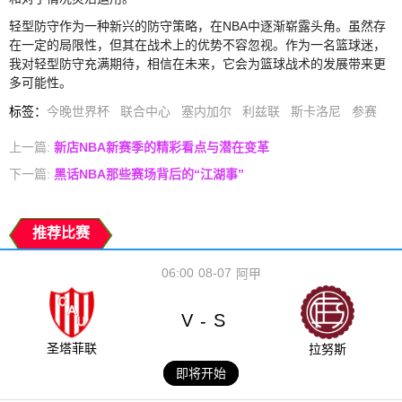
轻型防守作为一种新兴的防守策略，在NBA中逐渐崭露头角。虽然存
在一定的局限性，但其在战术上的优势不容忽视。作为一名篮球迷，
我对轻型防守充满期待，相信在未来，它会为篮球战术的发展带来更
多可能性。
标签
：
今晚世界杯
联合中心
塞内加尔
利兹联
斯卡洛尼
参赛
上一篇:
新店NBA新赛季的精彩看点与潜在变革
下一篇:
黑话NBA那些赛场背后的“江湖事”
推荐比赛
06:00
08-07
阿甲
V
S
-
圣塔菲联
拉努斯
即将开始