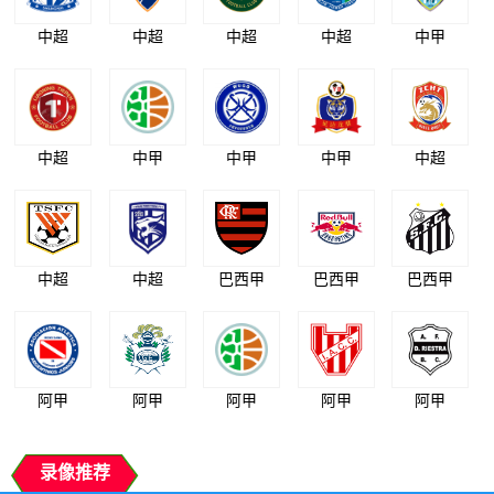
中超
中超
中超
中超
中甲
中超
中甲
中甲
中甲
中超
中超
中超
巴西甲
巴西甲
巴西甲
阿甲
阿甲
阿甲
阿甲
阿甲
录像推荐