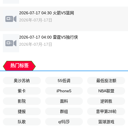
2026-07-17 04:30 火箭VS篮网
2026年-07月-17日
2026-07-17 04:00 雷霆VS独行侠
2026年-07月-17日
热门标签
奥沙苏纳
55低调
最低投注额
紫卡
iPhone5
NBA联盟
影院
面料
逆转胜
捷报
群组
意甲第28轮
队歌
qf玛莎
篮球游戏