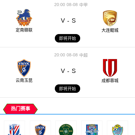
20:00
08-08
中甲
V
S
-
定南赣联
大连鲲城
即将开始
20:00
08-08
中超
V
S
-
云南玉昆
成都蓉城
即将开始
热门赛事