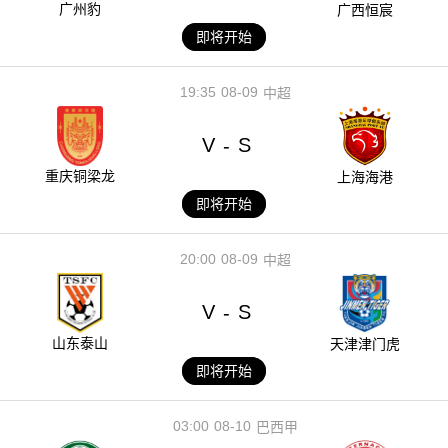
广州豹
广西恒宸
即将开始
19:35
08-09
中超
V
S
-
重庆铜梁龙
上海海港
即将开始
20:00
08-09
中超
V
S
-
山东泰山
天津津门虎
即将开始
03:00
08-10
巴西甲