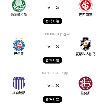
V
S
-
帕尔梅拉斯
巴西国际
即将开始
03:00
08-10
巴西甲
V
S
-
巴伊亚
瓦斯科达伽马
即将开始
04:00
08-10
阿甲
V
S
-
塔勒瑞斯
拉努斯
即将开始