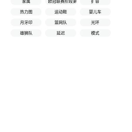
家属
欧冠联赛阶段第8轮
扩容
热力图
运动鞋
婴儿车
月牙印
篮网队
光环
雄狮队
延迟
模式