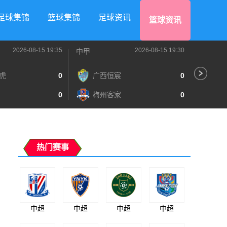
足球集锦
篮球集锦
足球资讯
篮球资讯
2026-08-15 19:35
2026-08-15 19:30
中甲
中超
虎
0
广西恒宸
0
辽
0
梅州客家
0
深
热门赛事
中超
中超
中超
中超