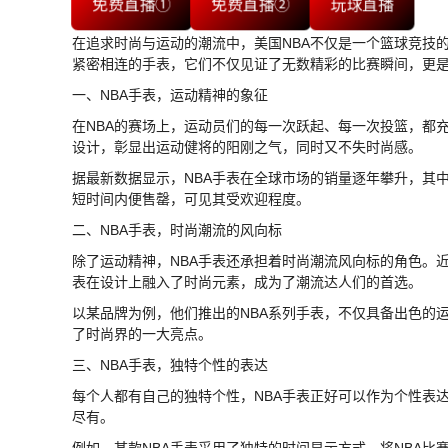
免费直播①
免费直播②
玩球直播
在追求时尚与运动的潮流中，美国NBA不仅是一个篮球竞技
紧密相连的手表，它们不仅见证了无数精彩的比赛瞬间，更
一、NBA手表，运动精神的象征
在NBA的赛场上，运动员们的每一次跃起、每一次投篮，都
设计，彰显出运动健将的阳刚之气，同时又不失时尚感。
据最新数据显示，NBA手表在全球市场的销量逐年攀升，其
短时间内便售罄，可见其受欢迎程度。
二、NBA手表，时尚潮流的风向标
除了运动精神，NBA手表还承担着时尚潮流风向标的角色。
表在设计上融入了时尚元素，成为了潮流达人们的首选。
以某品牌为例，他们推出的NBA系列手表，不仅具备出色的
了时尚界的一大亮点。
三、NBA手表，独特个性的表达
每个人都有自己的独特个性，NBA手表正好可以作为个性表
尽有。
例如，某款NBA手表采用了独特的时间显示方式，将NBA