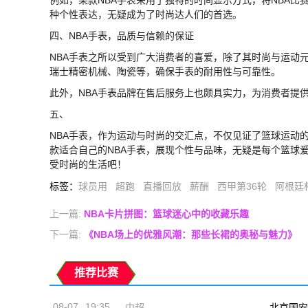
种个性表达，无疑成为了时尚达人们的首选。
四、NBA手表，品质与信赖的保证
NBA手表之所以受到广大消费者的喜爱，除了其时尚与运动
瑞士精密机械、陶瓷等，确保手表的耐用性与可靠性。
此外，NBA手表品牌在售后服务上也颇具实力，为消费者提
五、
NBA手表，作为运动与时尚的交汇点，不仅见证了篮球运动
款适合自己的NBA手表，展现个性与品味，无疑是每个篮球
受时尚的生活吧！
标签
：
球员用
超跑
直播回放
薪酬
西甲第36轮
阿根廷
上一篇:
NBA卡片拼图：篮球迷心中的收藏乐趣
下一篇:
《NBA场上的优雅风潮：那些长裙的奥秘与魅力》
推荐比赛
08-07
19:35
中超
北京国安