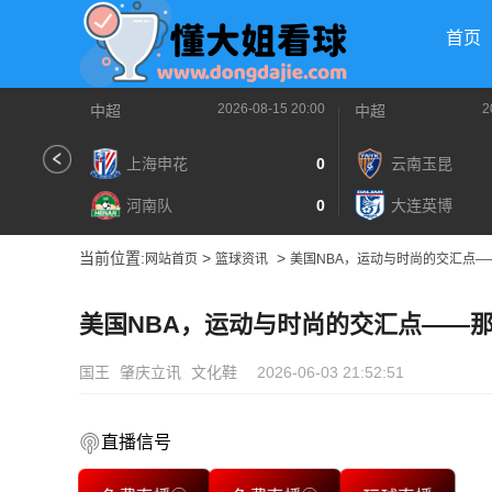
首页
2026-08-15 20:00
2
中超
中超
上海申花
0
云南玉昆
河南队
0
大连英博
当前位置:
>
>
网站首页
篮球资讯
美国NBA，运动与时尚的交汇点——
美国NBA，运动与时尚的交汇点——那
国王
肇庆立讯
文化鞋
2026-06-03 21:52:51
直播信号