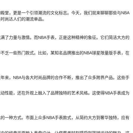
的殿堂，更是一个引领潮流的文化标志。今天，我们就来聊聊那些与NBA
是时尚达人们的潮流单品。
充满了力量与激情。而NBA手表，正是这种精神的象征。它们简洁大方的
中不乏一些热门款式。比如，某知名品牌推出的NBA球星限量版手表，在
近年来，NBA与各大时尚品牌的合作不断，推出了众多跨界产品。这些手
运动性能，还在外观上融入了品牌独特的艺术风格。这使得NBA手表成为
达的一种方式。市面上众多NBA手表款式，从简约大方到奢华独特，应有
比赛中的经典画面融入表盘设计，让佩戴者时刻感受到篮球运动的魅力。这