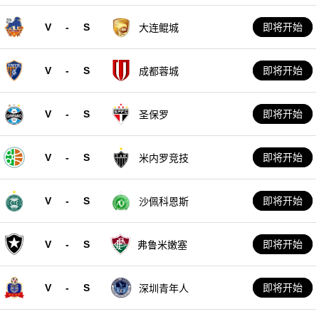
V
-
S
即将开始
大连鲲城
V
-
S
即将开始
成都蓉城
V
-
S
即将开始
圣保罗
V
-
S
即将开始
米内罗竞技
V
-
S
即将开始
沙佩科恩斯
V
-
S
即将开始
弗鲁米嫩塞
V
-
S
即将开始
深圳青年人