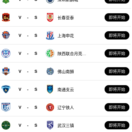
V
-
S
即将开始
长春亚泰
V
-
S
即将开始
上海申花
V
-
S
即将开始
陕西联合月亮泊
队
V
-
S
即将开始
佛山南狮
V
-
S
即将开始
南通支云
V
-
S
即将开始
辽宁铁人
V
-
S
即将开始
武汉三镇