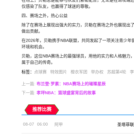
仅感染了队友，也赢得了球迷的尊敬。
四、赛场之外，热心公益
除了在赛场上展现出强大的实力，贝勒在赛场之外也展现出
做出贡献。
在2026年，贝勒携手NBA联盟，共同发起了一项关注青少
环境和机会。
贝勒，这位NBA赛场上的最强球员，用他的实力和人格魅力
属于自己的传奇。
标签
：
点球赛
特效图片
橙衣军团
举办权
苏超第4轮
李
上一篇:
布兰登·罗素：NBA赛场上的璀璨星辰
下一篇:
孝坪NBA：篮球盛宴背后的故事
推荐比赛
08-07
06:00
阿甲
圣塔菲联