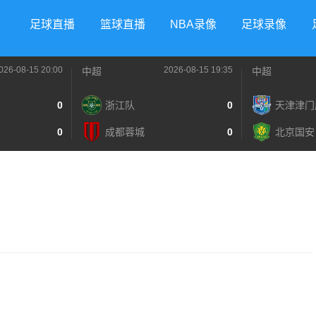
足球直播
篮球直播
NBA录像
足球录像
026-08-15 20:00
2026-08-15 19:35
中超
中超
0
浙江队
0
天津津门
0
成都蓉城
0
北京国安