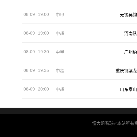
08-09
19:00
中甲
无锡吴钩
08-09
19:00
河南队
中超
08-09
19:30
中甲
广州豹
08-09
19:35
中超
重庆铜梁龙
08-09
20:00
中超
山东泰山
懂大姐看球✅本站所有资