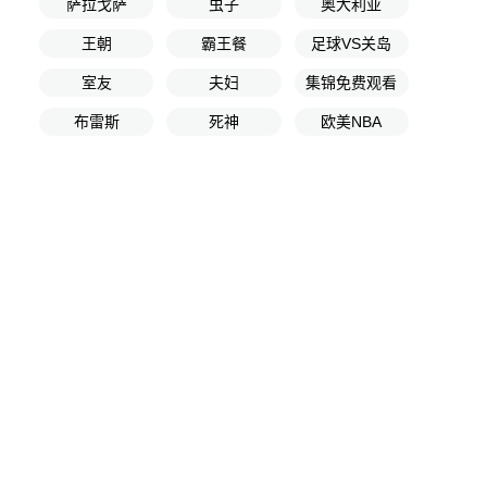
萨拉戈萨
虫子
奥大利亚
王朝
霸王餐
足球VS关岛
室友
夫妇
集锦免费观看
布雷斯
死神
欧美NBA