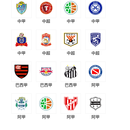
中甲
中超
中甲
中甲
中甲
中超
中超
中超
巴西甲
巴西甲
巴西甲
阿甲
阿甲
阿甲
阿甲
阿甲