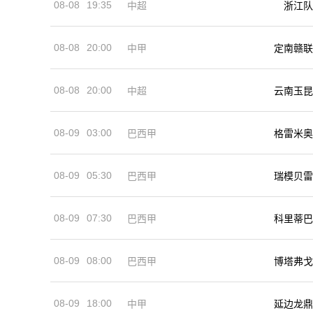
08-08
19:35
中超
浙江队
08-08
20:00
中甲
定南赣联
08-08
20:00
中超
云南玉昆
08-09
03:00
巴西甲
格雷米奥
08-09
05:30
巴西甲
瑞模贝雷
08-09
07:30
巴西甲
科里蒂巴
08-09
08:00
巴西甲
博塔弗戈
08-09
18:00
中甲
延边龙鼎