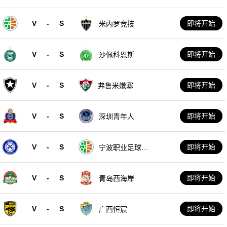
V
-
S
即将开始
米内罗竞技
V
-
S
即将开始
沙佩科恩斯
V
-
S
即将开始
弗鲁米嫩塞
V
-
S
即将开始
深圳青年人
V
-
S
即将开始
宁波职业足球俱
乐部
V
-
S
即将开始
青岛西海岸
V
-
S
即将开始
广西恒宸