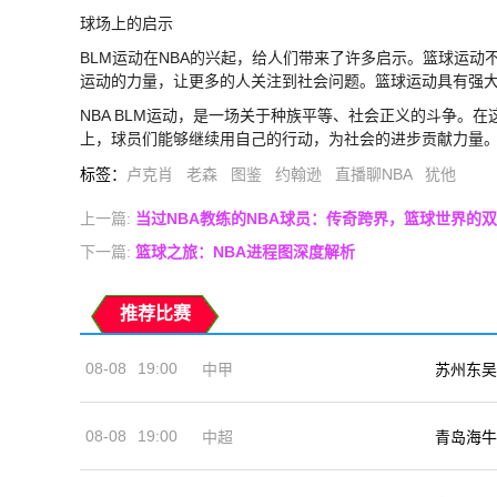
球场上的启示
BLM运动在NBA的兴起，给人们带来了许多启示。篮球运
运动的力量，让更多的人关注到社会问题。篮球运动具有强
NBA BLM运动，是一场关于种族平等、社会正义的斗争。
上，球员们能够继续用自己的行动，为社会的进步贡献力量
标签
：
卢克肖
老森
图鉴
约翰逊
直播聊NBA
犹他
上一篇:
当过NBA教练的NBA球员：传奇跨界，篮球世界的
下一篇:
篮球之旅：NBA进程图深度解析
推荐比赛
08-08
19:00
中甲
苏州东吴
08-08
19:00
中超
青岛海牛