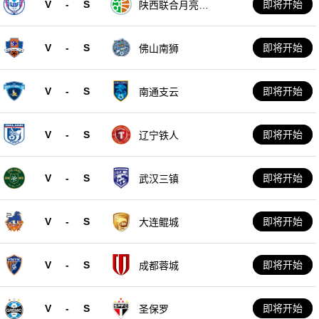
V
-
S
即将开始
陕西联合月亮泊
队
V
-
S
即将开始
佛山南狮
V
-
S
即将开始
南通支云
V
-
S
即将开始
辽宁铁人
V
-
S
即将开始
武汉三镇
V
-
S
即将开始
大连鲲城
V
-
S
即将开始
成都蓉城
V
-
S
即将开始
圣保罗