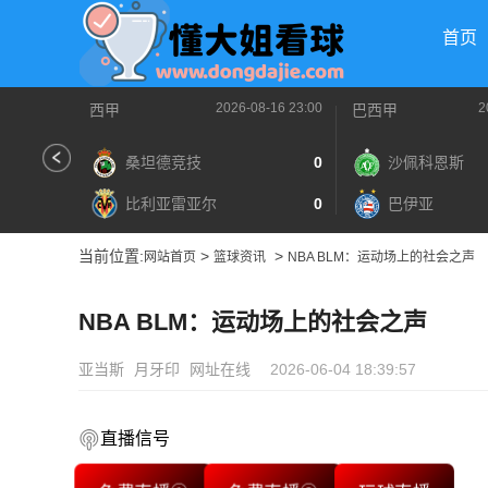
首页
2026-08-16 23:00
2
西甲
巴西甲
桑坦德竞技
0
沙佩科恩斯
比利亚雷亚尔
0
巴伊亚
当前位置:
>
>
网站首页
篮球资讯
NBA BLM：运动场上的社会之声
NBA BLM：运动场上的社会之声
亚当斯
月牙印
网址在线
2026-06-04 18:39:57
直播信号