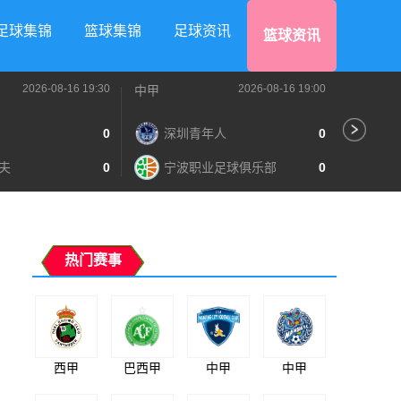
足球集锦
篮球集锦
足球资讯
篮球资讯
2026-08-16 19:30
2026-08-16 19:00
中甲
中甲
0
深圳青年人
0
苏
夫
0
宁波职业足球俱乐部
0
南
热门赛事
西甲
巴西甲
中甲
中甲