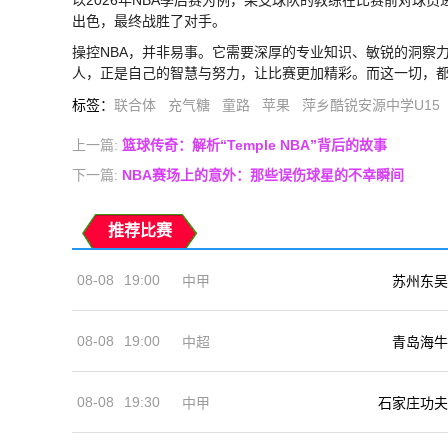
出色，最终战胜了对手。
操控NBA，并非易事。它需要深厚的专业知识、敏锐的洞察
人，正是自己的智慧与努力，让比赛更加精彩。而这一切，
标签
：
联合体
充气糖
童路
苹果
萍乡酷锐安源中学U15
上一篇:
篮球传奇：解析“Temple NBA”背后的故事
下一篇:
NBA赛场上的意外：那些误伤球星的不幸瞬间
推荐比赛
08-08
19:00
中甲
苏州东吴
08-08
19:00
中超
青岛海牛
08-08
19:30
中甲
石家庄功夫