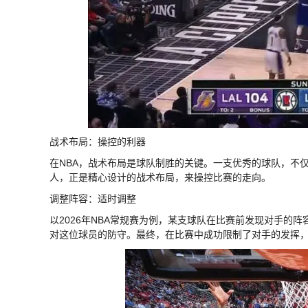
战术布局：操控的利器
在NBA，战术布局是球队制胜的关键。一支优秀的球队，不
人，正是精心设计的战术布局，来操控比赛的走向。
调整阵容：适时调整
以2026年NBA常规赛为例，某支球队在比赛前发现对手的
对这位球员的防守。最终，在比赛中成功限制了对手的发挥