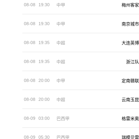
08-08
19:30
中甲
梅州客家
08-08
19:30
中甲
南京城市
08-08
19:35
中超
大连英博
08-08
19:35
中超
浙江队
08-08
20:00
中甲
定南赣联
08-08
20:00
中超
云南玉昆
08-09
03:00
巴西甲
格雷米奥
08-09
05:30
巴西甲
瑞模贝雷