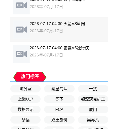
2026年-07月-17日
2026-07-17 04:30 火箭VS篮网
2026年-07月-17日
2026-07-17 04:00 雷霆VS独行侠
2026年-07月-17日
热门标签
陈列室
秦皇岛队
干扰
上海U17
签下
顿涅茨克矿工
数据显示
FCA
厦门
条幅
双重身份
吴亦凡