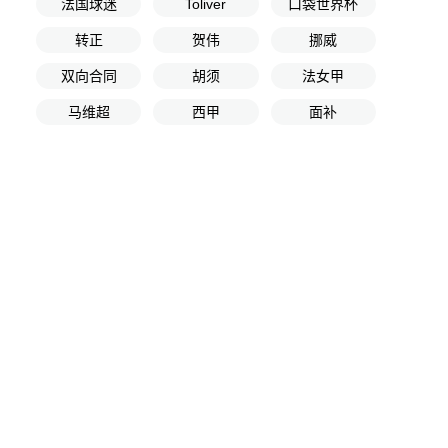
法国球迷
Toliver
口袋世界杯
转正
贺伟
挪威
双向合同
胡须
法女甲
马维超
西甲
面补