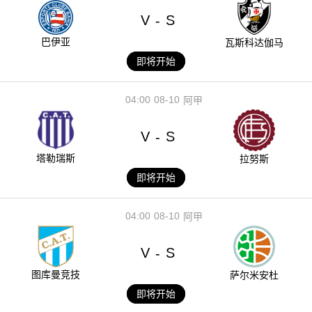
V
S
-
巴伊亚
瓦斯科达伽马
即将开始
04:00
08-10
阿甲
V
S
-
塔勒瑞斯
拉努斯
即将开始
04:00
08-10
阿甲
V
S
-
图库曼竞技
萨尔米安杜
即将开始