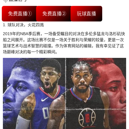
免费直播①
免费直播②
玩球直播
1. 球队对决，火花四溅
2019年的NBA季后赛，一场备受瞩目的对决在多伦多猛龙与洛杉矶快
船之间展开。这场比赛不仅是一场关于胜利与荣耀的较量，更是一次
篮球艺术与战术智慧的碰撞。作为体育网站的编辑，我有幸见证了这
场巅峰对决的每一个精彩瞬间。