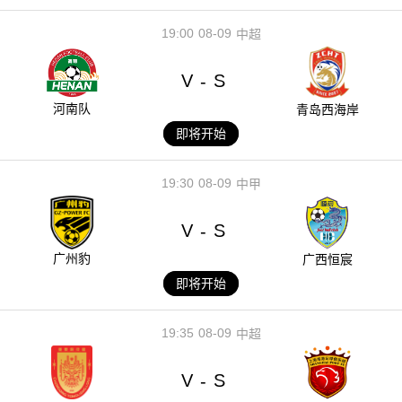
19:00
08-09
中超
V
S
-
河南队
青岛西海岸
即将开始
19:30
08-09
中甲
V
S
-
广州豹
广西恒宸
即将开始
19:35
08-09
中超
V
S
-