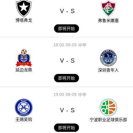
V
S
-
博塔弗戈
弗鲁米嫩塞
即将开始
18:00
08-09
中甲
V
S
-
延边龙鼎
深圳青年人
即将开始
19:00
08-09
中甲
V
S
-
无锡吴钩
宁波职业足球俱乐部
即将开始