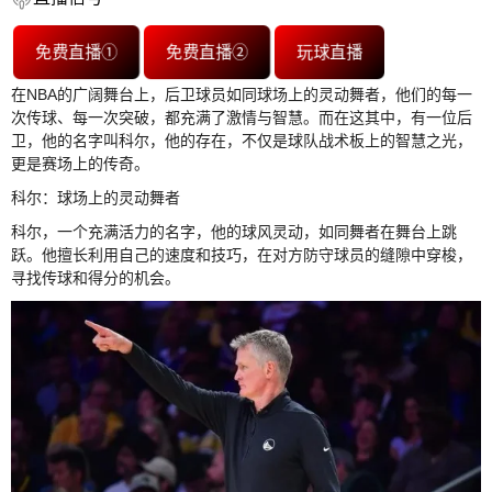
免费直播①
免费直播②
玩球直播
在NBA的广阔舞台上，后卫球员如同球场上的灵动舞者，他们的每一
次传球、每一次突破，都充满了激情与智慧。而在这其中，有一位后
卫，他的名字叫科尔，他的存在，不仅是球队战术板上的智慧之光，
更是赛场上的传奇。
科尔：球场上的灵动舞者
科尔，一个充满活力的名字，他的球风灵动，如同舞者在舞台上跳
跃。他擅长利用自己的速度和技巧，在对方防守球员的缝隙中穿梭，
寻找传球和得分的机会。