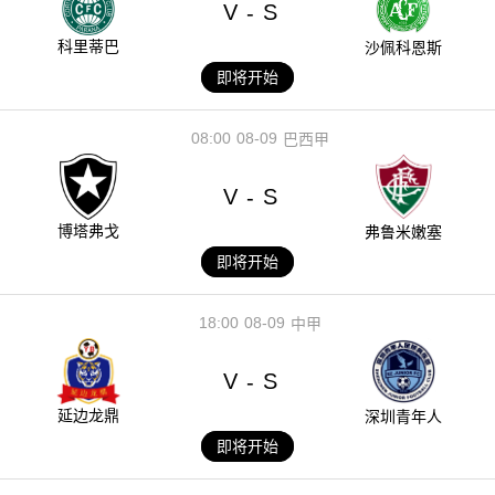
V
S
-
科里蒂巴
沙佩科恩斯
即将开始
08:00
08-09
巴西甲
V
S
-
博塔弗戈
弗鲁米嫩塞
即将开始
18:00
08-09
中甲
V
S
-
延边龙鼎
深圳青年人
即将开始