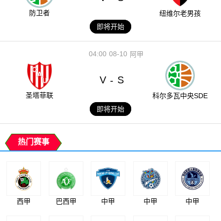
防卫者
纽维尔老男孩
即将开始
04:00
08-10
阿甲
V
S
-
圣塔菲联
科尔多瓦中央SDE
即将开始
热门赛事
西甲
巴西甲
中甲
中甲
中甲