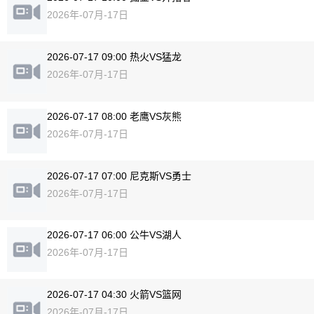
2026年-07月-17日
2026-07-17 09:00 热火VS猛龙
2026年-07月-17日
2026-07-17 08:00 老鹰VS灰熊
2026年-07月-17日
2026-07-17 07:00 尼克斯VS勇士
2026年-07月-17日
2026-07-17 06:00 公牛VS湖人
2026年-07月-17日
2026-07-17 04:30 火箭VS篮网
2026年-07月-17日