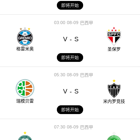
即将开始
03:00
08-09
巴西甲
V
S
-
格雷米奥
圣保罗
即将开始
05:30
08-09
巴西甲
V
S
-
瑞模贝雷
米内罗竞技
即将开始
07:30
08-09
巴西甲