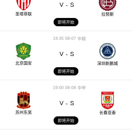
V
S
-
圣塔菲联
拉努斯
即将开始
19:35
08-07
中超
V
S
-
北京国安
深圳新鹏城
即将开始
19:00
08-08
中甲
V
S
-
苏州东吴
长春亚泰
即将开始