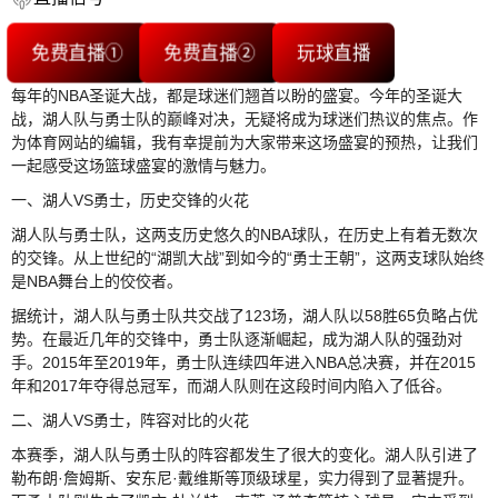
免费直播①
免费直播②
玩球直播
每年的NBA圣诞大战，都是球迷们翘首以盼的盛宴。今年的圣诞大
战，湖人队与勇士队的巅峰对决，无疑将成为球迷们热议的焦点。作
为体育网站的编辑，我有幸提前为大家带来这场盛宴的预热，让我们
一起感受这场篮球盛宴的激情与魅力。
一、湖人VS勇士，历史交锋的火花
湖人队与勇士队，这两支历史悠久的NBA球队，在历史上有着无数次
的交锋。从上世纪的“湖凯大战”到如今的“勇士王朝”，这两支球队始终
是NBA舞台上的佼佼者。
据统计，湖人队与勇士队共交战了123场，湖人队以58胜65负略占优
势。在最近几年的交锋中，勇士队逐渐崛起，成为湖人队的强劲对
手。2015年至2019年，勇士队连续四年进入NBA总决赛，并在2015
年和2017年夺得总冠军，而湖人队则在这段时间内陷入了低谷。
二、湖人VS勇士，阵容对比的火花
本赛季，湖人队与勇士队的阵容都发生了很大的变化。湖人队引进了
勒布朗·詹姆斯、安东尼·戴维斯等顶级球星，实力得到了显著提升。