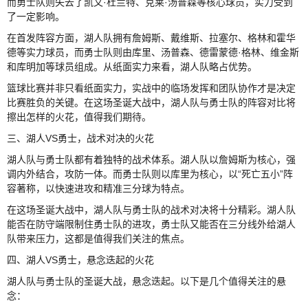
而勇士队则失去了凯文·杜兰特、克莱·汤普森等核心球员，实力受到
了一定影响。
在首发阵容方面，湖人队拥有詹姆斯、戴维斯、拉塞尔、格林和霍华
德等实力球员，而勇士队则由库里、汤普森、德雷蒙德·格林、维金斯
和库明加等球员组成。从纸面实力来看，湖人队略占优势。
篮球比赛并非只看纸面实力，实战中的临场发挥和团队协作才是决定
比赛胜负的关键。在这场圣诞大战中，湖人队与勇士队的阵容对比将
擦出怎样的火花，值得我们期待。
三、湖人VS勇士，战术对决的火花
湖人队与勇士队都有着独特的战术体系。湖人队以詹姆斯为核心，强
调内外结合，攻防一体。而勇士队则以库里为核心，以“死亡五小”阵
容著称，以快速进攻和精准三分球为特点。
在这场圣诞大战中，湖人队与勇士队的战术对决将十分精彩。湖人队
能否在防守端限制住勇士队的进攻，勇士队又能否在三分线外给湖人
队带来压力，这都是值得我们关注的焦点。
四、湖人VS勇士，悬念迭起的火花
湖人队与勇士队的圣诞大战，悬念迭起。以下是几个值得关注的悬
念：