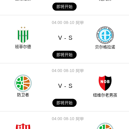
即将开始
04:00
08-10
阿甲
V
S
-
班菲尔德
贝尔格拉诺
即将开始
04:00
08-10
阿甲
V
S
-
防卫者
纽维尔老男孩
即将开始
04:00
08-10
阿甲