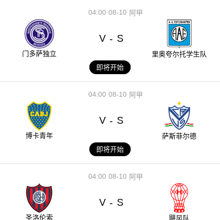
04:00
08-10
阿甲
V
S
-
门多萨独立
里奥夸尔托学生队
即将开始
04:00
08-10
阿甲
V
S
-
博卡青年
萨斯菲尔德
即将开始
04:00
08-10
阿甲
V
S
-
圣洛伦索
飓风队