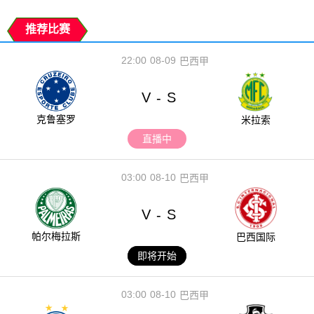
推荐比赛
22:00
08-09
巴西甲
V
S
-
克鲁塞罗
米拉索
直播中
03:00
08-10
巴西甲
V
S
-
帕尔梅拉斯
巴西国际
即将开始
03:00
08-10
巴西甲