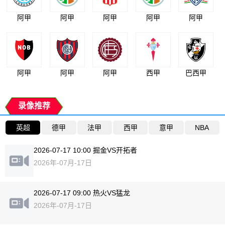
阿甲
阿甲
阿甲
阿甲
阿甲
阿甲
阿甲
阿甲
西甲
巴西甲
录像推荐
英超
德甲
法甲
西甲
意甲
NBA
2026-07-17 10:00 掘金VS开拓者
2026年-07月-17日
2026-07-17 09:00 热火VS猛龙
2026年-07月-17日