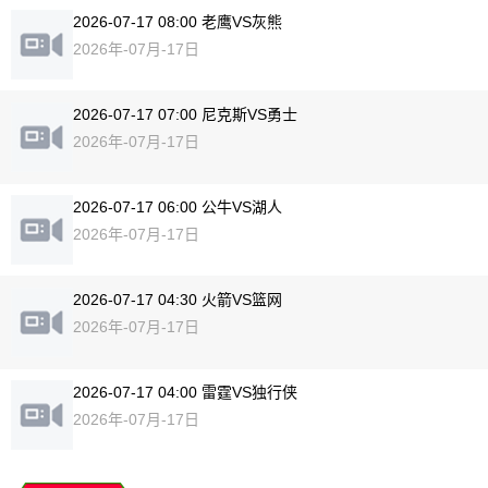
2026-07-17 08:00 老鹰VS灰熊
2026年-07月-17日
2026-07-17 07:00 尼克斯VS勇士
2026年-07月-17日
2026-07-17 06:00 公牛VS湖人
2026年-07月-17日
2026-07-17 04:30 火箭VS篮网
2026年-07月-17日
2026-07-17 04:00 雷霆VS独行侠
2026年-07月-17日