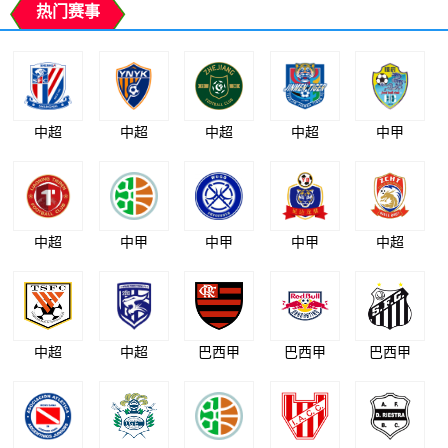
热门赛事
中超
中超
中超
中超
中甲
中超
中甲
中甲
中甲
中超
中超
中超
巴西甲
巴西甲
巴西甲