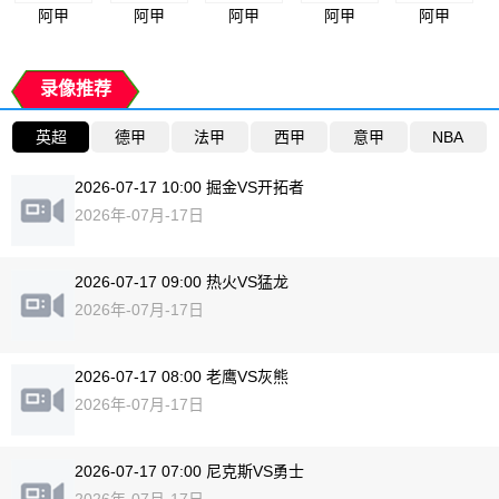
阿甲
阿甲
阿甲
阿甲
阿甲
录像推荐
英超
德甲
法甲
西甲
意甲
NBA
2026-07-17 10:00 掘金VS开拓者
2026年-07月-17日
2026-07-17 09:00 热火VS猛龙
2026年-07月-17日
2026-07-17 08:00 老鹰VS灰熊
2026年-07月-17日
2026-07-17 07:00 尼克斯VS勇士
2026年-07月-17日