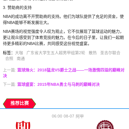
3. 赞助商的支持
NBA的成功离不开赞助商的支持。他们为球队提供了充足的资金，使
得NBA能够不断发展壮大。
NBA赛场的视觉强度令人叹为观止，它不仅展现了篮球运动的魅力，
更让观众感受到了体育竞技的魅力。在今后的日子里，让我们一起期
待更多精彩的NBA比赛，共同感受这份视觉盛宴。
标签
：
大咖
广东省大学生五人超男甲组第2轮
散热
圣吉尔联合
合照
南通
上一篇:
篮球烽火：2018猛龙VS爵士之战——一场激情四溢的巅峰对
决
下一篇:
篮球盛宴：2015年NBA勇士与马刺的巅峰对决
推荐比赛
06:00
08-07
阿甲