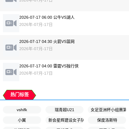
2026-07-17 06:00 公牛VS湖人
2026年-07月-17日
2026-07-17 04:30 火箭VS篮网
2026年-07月-17日
2026-07-17 04:00 雷霆VS独行侠
2026年-07月-17日
热门标签
vshifk
瑞青超U21
女足亚洲杯小组赛第
小翼
新会星辉建设女子队
保度洛斯特