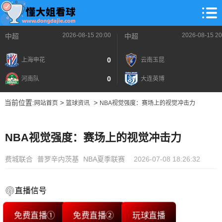
2026-08-15 20:00
2026-08-15 20
中超
中超
0
上海申花
云南玉昆
0
河南队
大连英博
当前位置:
>
>
网站首页
篮球资讯
NBA视觉强度：赛场上的视觉冲击力
NBA视觉强度：赛场上的视觉冲击力
费城联合
普罗辛内茨基
NBA夏季联赛
2026-07-08 18:26:32
直播信号
免费直播①
免费直播②
玩球直播