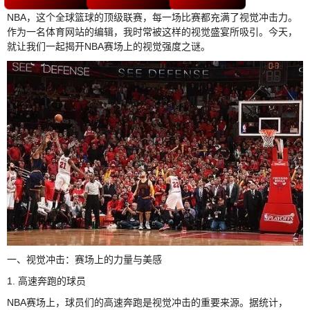
NBA，这个全球篮球的顶级联赛，每一场比赛都充满了视觉冲击力。
作为一名体育网站的编辑，我时常被这样的视觉盛宴所吸引。今天，
就让我们一起揭开NBA赛场上的视觉强度之谜。
一、视觉冲击：赛场上的力量与美感
1. 高速奔跑的球员
NBA赛场上，球员们的高速奔跑是视觉冲击的重要来源。据统计，