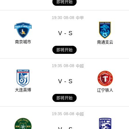
即将开始
19:30
08-08
中甲
V
S
-
南京城市
南通支云
即将开始
19:35
08-08
中超
V
S
-
大连英博
辽宁铁人
即将开始
19:35
08-08
中超