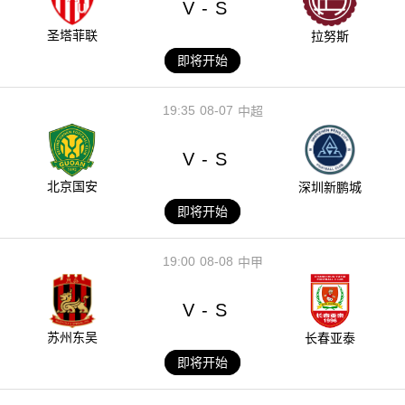
V
S
-
圣塔菲联
拉努斯
即将开始
19:35
08-07
中超
V
S
-
北京国安
深圳新鹏城
即将开始
19:00
08-08
中甲
V
S
-
苏州东吴
长春亚泰
即将开始