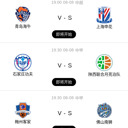
19:00
08-08
中超
V
S
-
青岛海牛
上海申花
即将开始
19:30
08-08
中甲
V
S
-
石家庄功夫
陕西联合月亮泊队
即将开始
19:30
08-08
中甲
V
S
-
梅州客家
佛山南狮