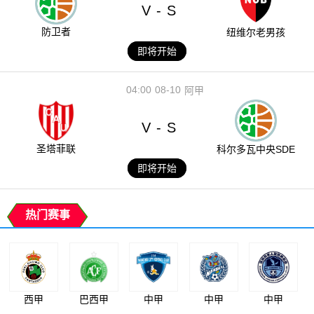
V
S
-
防卫者
纽维尔老男孩
即将开始
04:00
08-10
阿甲
V
S
-
圣塔菲联
科尔多瓦中央SDE
即将开始
热门赛事
西甲
巴西甲
中甲
中甲
中甲