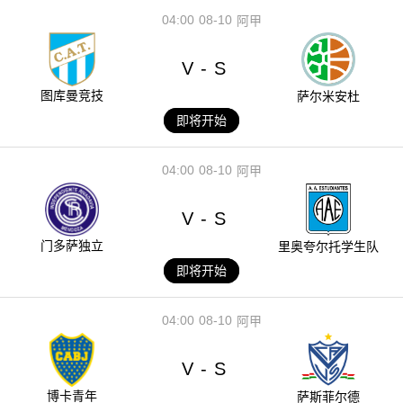
04:00
08-10
阿甲
V
S
-
图库曼竞技
萨尔米安杜
即将开始
04:00
08-10
阿甲
V
S
-
门多萨独立
里奥夸尔托学生队
即将开始
04:00
08-10
阿甲
V
S
-
博卡青年
萨斯菲尔德