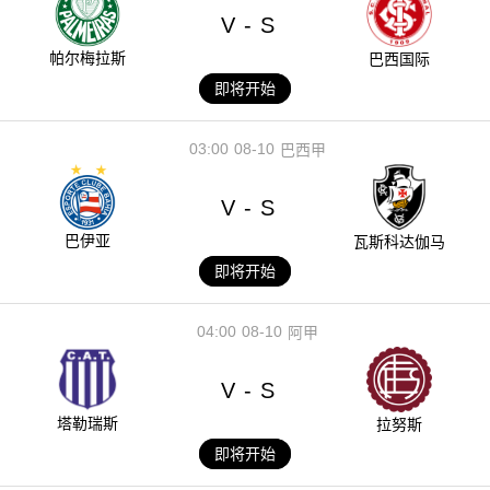
V
S
-
帕尔梅拉斯
巴西国际
即将开始
03:00
08-10
巴西甲
V
S
-
巴伊亚
瓦斯科达伽马
即将开始
04:00
08-10
阿甲
V
S
-
塔勒瑞斯
拉努斯
即将开始