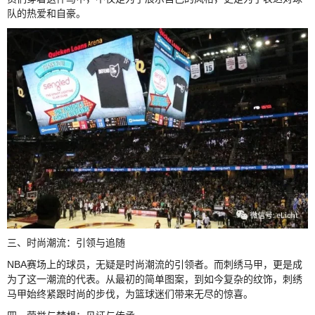
队的热爱和自豪。
三、时尚潮流：引领与追随
NBA赛场上的球员，无疑是时尚潮流的引领者。而刺绣马甲，更是成
为了这一潮流的代表。从最初的简单图案，到如今复杂的纹饰，刺绣
马甲始终紧跟时尚的步伐，为篮球迷们带来无尽的惊喜。