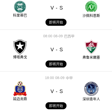
V
S
-
科里蒂巴
沙佩科恩斯
即将开始
08:00
08-09
巴西甲
V
S
-
博塔弗戈
弗鲁米嫩塞
即将开始
18:00
08-09
中甲
V
S
-
延边龙鼎
深圳青年人
即将开始