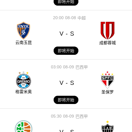
即将开始
20:00
08-08
中超
V
S
-
云南玉昆
成都蓉城
即将开始
03:00
08-09
巴西甲
V
S
-
格雷米奥
圣保罗
即将开始
05:30
08-09
巴西甲
V
S