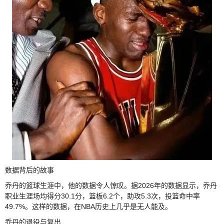
数据背后的故事
乔丹的篮球生涯中，他的数据令人惊叹。据2026年的数据显示，乔丹
职业生涯场均得分30.1分，篮板6.2个，助攻5.3次，投篮命中率
49.7%。这样的数据，在NBA历史上几乎是无人能及。
乔丹的退役与复出