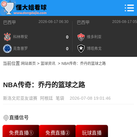
2026-08-17 06:30
2026-08-17 05
巴西甲
巴西甲
0
科林蒂安
维多利亚
0
克鲁塞罗
博塔弗戈
当前位置:
>
>
网站首页
篮球资讯
NBA传奇：乔丹的篮球之路
NBA传奇：乔丹的篮球之路
斯洛文尼亚友谊赛
阿根廷
笔袋
2026-07-08 19:01:46
直播信号
免费直播①
免费直播②
玩球直播