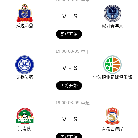
中甲
V
S
-
延边龙鼎
深圳青年人
即将开始
19:00
08-09
中甲
V
S
-
无锡吴钩
宁波职业足球俱乐部
即将开始
19:00
08-09
中超
V
S
-
河南队
青岛西海岸
即将开始