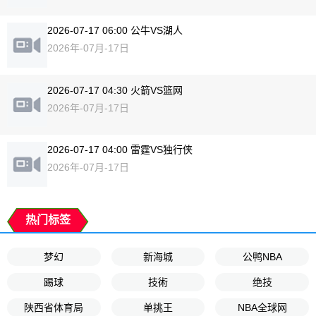
2026-07-17 06:00 公牛VS湖人
2026年-07月-17日
2026-07-17 04:30 火箭VS篮网
2026年-07月-17日
2026-07-17 04:00 雷霆VS独行侠
2026年-07月-17日
热门标签
梦幻
新海城
公鸭NBA
踢球
技術
绝技
陕西省体育局
单挑王
NBA全球网