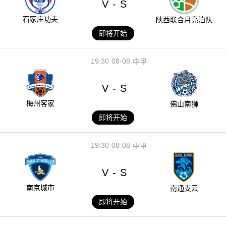
V
S
-
石家庄功夫
陕西联合月亮泊队
即将开始
19:30
08-08
中甲
V
S
-
梅州客家
佛山南狮
即将开始
19:30
08-08
中甲
V
S
-
南京城市
南通支云
即将开始