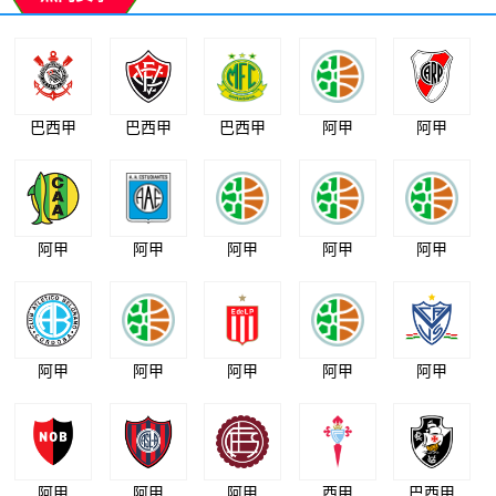
巴西甲
巴西甲
巴西甲
阿甲
阿甲
阿甲
阿甲
阿甲
阿甲
阿甲
阿甲
阿甲
阿甲
阿甲
阿甲
阿甲
阿甲
阿甲
西甲
巴西甲