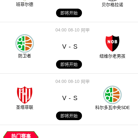
班菲尔德
贝尔格拉诺
即将开始
04:00
08-10
阿甲
V
S
-
防卫者
纽维尔老男孩
即将开始
04:00
08-10
阿甲
V
S
-
圣塔菲联
科尔多瓦中央SDE
即将开始
热门赛事