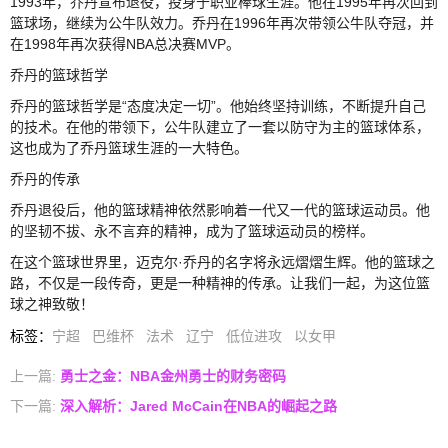
1993年，乔丹宣布退役，投身于职业棒球生涯。他在1995年再次回到
篮球场，继续为公牛队效力。乔丹在1996年再次带领公牛队夺冠，并
在1998年再次获得NBA总决赛MVP。
乔丹的篮球哲学
乔丹的篮球哲学是“态度决定一切”。他始终坚持训练，不断提升自己
的技术。在他的带领下，公牛队建立了一套以防守为主的篮球体系，
这也成为了乔丹篮球生涯的一大特色。
乔丹的传承
乔丹退役后，他的篮球精神依然影响着一代又一代的篮球运动员。他
的坚韧不拔、永不言弃的精神，成为了篮球运动员的榜样。
在这个篮球世界里，迈克尔·乔丹的名字将永远熠熠生辉。他的篮球之
路，不仅是一段传奇，更是一种精神的传承。让我们一起，为这位篮
球之神致敬！
标签
：
宁超
巴维杯
法术
辽宁
低位进攻
以女甲
上一篇:
勇士之金：NBA金州勇士的财务密码
下一篇:
深入解析：Jared McCain在NBA的崛起之路