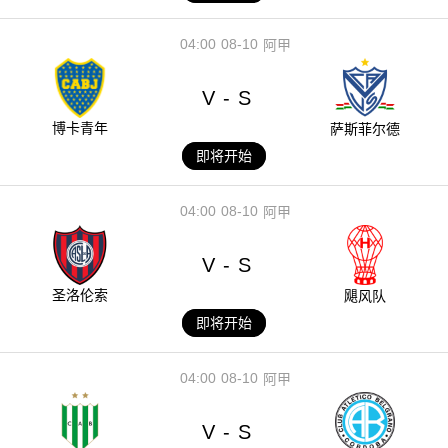
04:00
08-10
阿甲
V
S
-
博卡青年
萨斯菲尔德
即将开始
04:00
08-10
阿甲
V
S
-
圣洛伦索
飓风队
即将开始
04:00
08-10
阿甲
V
S
-