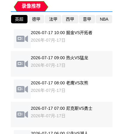
录像推荐
英超
德甲
法甲
西甲
意甲
NBA
2026-07-17 10:00 掘金VS开拓者
2026年-07月-17日
2026-07-17 09:00 热火VS猛龙
2026年-07月-17日
2026-07-17 08:00 老鹰VS灰熊
2026年-07月-17日
2026-07-17 07:00 尼克斯VS勇士
2026年-07月-17日
2026-07-17 06:00 公牛VS湖人