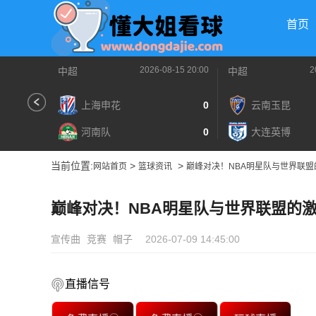
首页
2026-08-15 20:00
2
中超
中超
上海申花
0
云南玉昆
河南队
0
大连英博
当前位置:
>
>
网站首页
篮球资讯
巅峰对决！NBA明星队与世界联盟
巅峰对决！NBA明星队与世界联盟的
宣传曲
竞赛
帽子
2026-07-09 14:45:00
直播信号