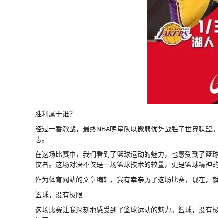
胜利属于谁？
经过一番激战，最终NBA明星队以微弱优势战胜了世界联盟
志。
在这场比赛中，我们看到了篮球运动的魅力，也感受到了篮球
佼者。这场对决不仅是一场篮球技术的较量，更是篮球精神
作为体育网站的文章编辑，我有幸亲历了这场比赛，现在，
篮球，没有极限
这场比赛让我深刻地感受到了篮球运动的魅力。篮球，没有