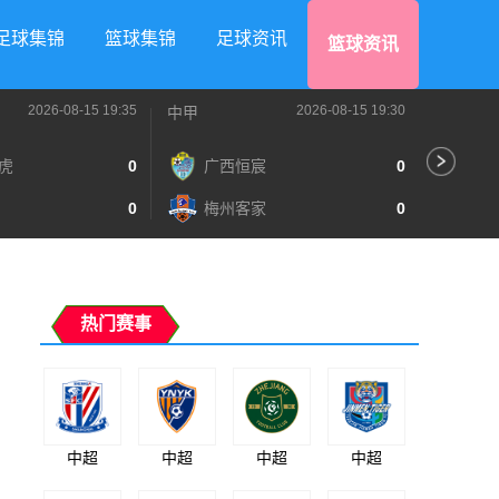
足球集锦
篮球集锦
足球资讯
篮球资讯
2026-08-15 19:35
2026-08-15 19:30
中甲
中超
虎
0
广西恒宸
0
辽
0
梅州客家
0
深
热门赛事
中超
中超
中超
中超