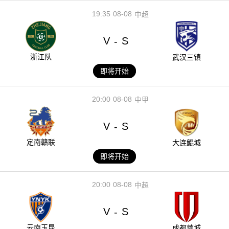
19:35
08-08
中超
V
S
-
浙江队
武汉三镇
即将开始
20:00
08-08
中甲
V
S
-
定南赣联
大连鲲城
即将开始
20:00
08-08
中超
V
S
-
云南玉昆
成都蓉城