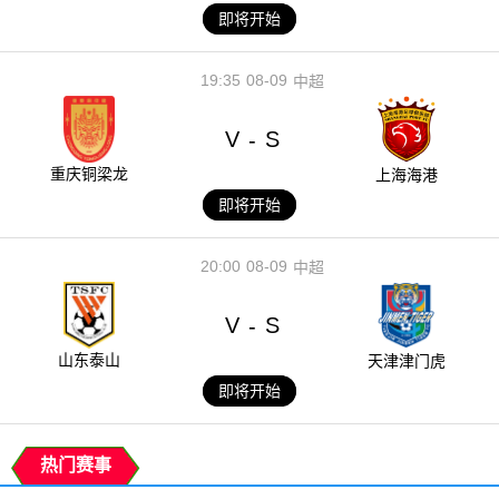
即将开始
19:35
08-09
中超
V
S
-
重庆铜梁龙
上海海港
即将开始
20:00
08-09
中超
V
S
-
山东泰山
天津津门虎
即将开始
热门赛事