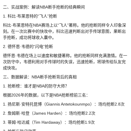
二、实战案例：解读NBA断手抢断的经典瞬间
1. 科比·布莱恩特的“飞人”抢断
科比·布莱恩特在NBA赛场上以“飞人”著称。他的抢断同样令人印象深
刻。在一次比赛中的快攻中，科比迅速判断出对手传球意图，果断出
手抢断，成功将球收入囊中。
2. 德怀恩·韦德的“闪电”抢断
德怀恩·韦德在场上以速度和敏捷著称。他的抢断同样充满激情。在一
次防守中，韦德利用对手传球时的失误，迅速抢断，将球传给队友完
成快攻。
三、数据解读：NBA断手抢断背后的真相
1. 抢断榜：谁才是NBA的防守大师？
根据2026年的数据，以下是NBA抢断榜前三名：
1. 扬尼斯·安特托昆博（Giannis Antetokounmpo）：场均抢断2.8次
2. 詹姆斯·哈登（James Harden）：场均抢断2.2次
3. 蒂姆·哈达威（Tim Hardaway）：场均抢断1.9次