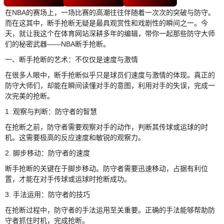
在NBA的赛场上，一场比赛的高潮往往伴随着一次次的突破与防守。
而在这其中，断手抢断无疑是最具观赏性和戏剧性的瞬间之一。今
天，就让我这个在体育网站深耕多年的编辑，带你一起那些防守大师
们的秘密武器——NBA断手抢断。
一、断手抢断的艺术：不仅仅是速度与激情
在很多人眼中，断手抢断似乎只是球员们速度与激情的体现。真正的
防守大师们，却能在瞬间读懂对手的意图，利用对手的失误，完成一
次完美的抢断。
1. 观察与判断：防守者的智慧
在抢断之前，防守者需要观察对手的动作，判断其传球或运球的时
机。这需要极高的反应速度和敏锐的观察力。
2. 脚步移动：防守者的速度
断手抢断的关键在于脚步移动。防守者需要迅速移动，占据有利位
置，才能在对手传球或运球时抢断成功。
3. 手法运用：防守者的技巧
在抢断过程中，防守者的手法运用至关重要。正确的手法能够帮助防
守者抓住时机，完成抢断。