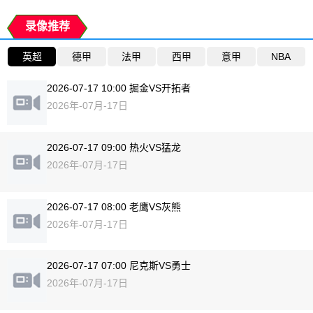
录像推荐
英超
德甲
法甲
西甲
意甲
NBA
2026-07-17 10:00 掘金VS开拓者
2026年-07月-17日
2026-07-17 09:00 热火VS猛龙
2026年-07月-17日
2026-07-17 08:00 老鹰VS灰熊
2026年-07月-17日
2026-07-17 07:00 尼克斯VS勇士
2026年-07月-17日