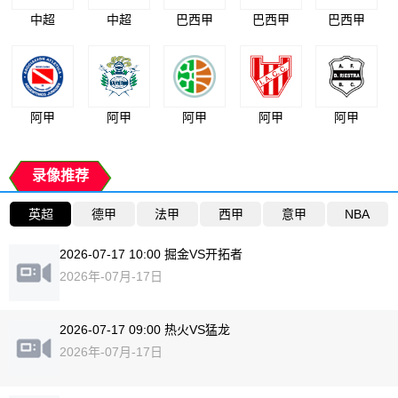
中超
中超
巴西甲
巴西甲
巴西甲
阿甲
阿甲
阿甲
阿甲
阿甲
录像推荐
英超
德甲
法甲
西甲
意甲
NBA
2026-07-17 10:00 掘金VS开拓者
2026年-07月-17日
2026-07-17 09:00 热火VS猛龙
2026年-07月-17日