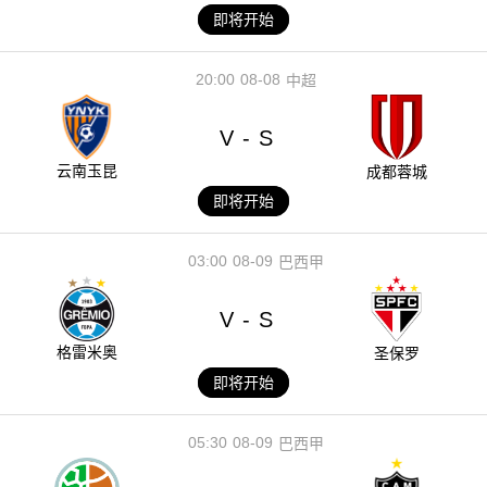
即将开始
20:00
08-08
中超
V
S
-
云南玉昆
成都蓉城
即将开始
03:00
08-09
巴西甲
V
S
-
格雷米奥
圣保罗
即将开始
05:30
08-09
巴西甲