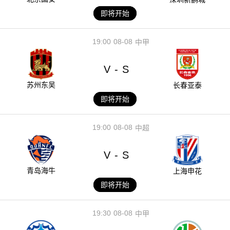
即将开始
19:00
08-08
中甲
V
S
-
苏州东吴
长春亚泰
即将开始
19:00
08-08
中超
V
S
-
青岛海牛
上海申花
即将开始
19:30
08-08
中甲