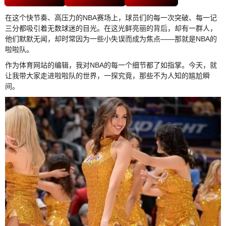
在这个快节奏、高压力的NBA赛场上，球员们的每一次突破、每一记
三分都吸引着无数球迷的目光。在这光鲜亮丽的背后，却有一群人，
他们默默无闻，却时常因为一些小失误而成为焦点——那就是NBA的
啦啦队。
作为体育网站的编辑，我对NBA的每一个细节都了如指掌。今天，就
让我带大家走进啦啦队的世界，一探究竟，那些不为人知的尴尬瞬
间。