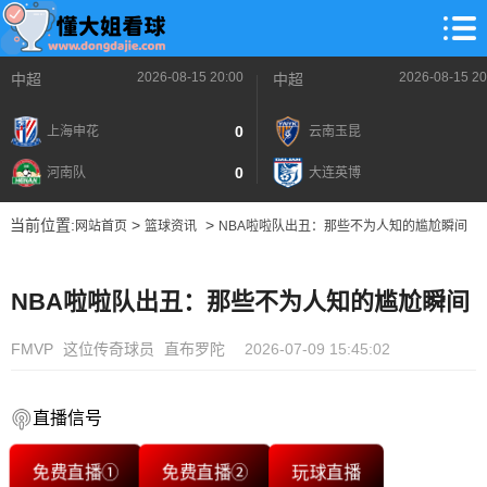
2026-08-15 20:00
2026-08-15 20
中超
中超
0
上海申花
云南玉昆
0
河南队
大连英博
当前位置:
>
>
网站首页
篮球资讯
NBA啦啦队出丑：那些不为人知的尴尬瞬间
NBA啦啦队出丑：那些不为人知的尴尬瞬间
FMVP
这位传奇球员
直布罗陀
2026-07-09 15:45:02
直播信号
免费直播①
免费直播②
玩球直播