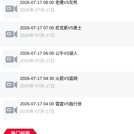
2026-07-17 08:00 老鹰VS灰熊
2026年-07月-17日
2026-07-17 07:00 尼克斯VS勇士
2026年-07月-17日
2026-07-17 06:00 公牛VS湖人
2026年-07月-17日
2026-07-17 04:30 火箭VS篮网
2026年-07月-17日
2026-07-17 04:00 雷霆VS独行侠
2026年-07月-17日
热门标签