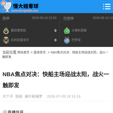
2026-08-16 23:00
2026-08-16 22
西甲
巴西甲
0
桑坦德竞技
沙佩科恩斯
0
比利亚雷亚尔
巴伊亚
当前位置:
>
>
网站首页
篮球资讯
NBA焦点对决：快船主场迎战太阳，战火一
触即发
NBA焦点对决：快船主场迎战太阳，战火一
触即发
大个子
田径
纳什和保罗
2026-07-09 18:15:16
直播信号