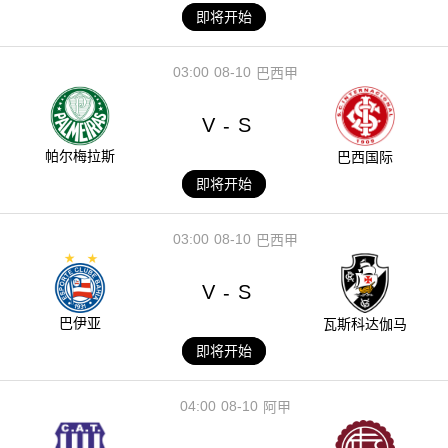
即将开始
03:00
08-10
巴西甲
V
S
-
帕尔梅拉斯
巴西国际
即将开始
03:00
08-10
巴西甲
V
S
-
巴伊亚
瓦斯科达伽马
即将开始
04:00
08-10
阿甲