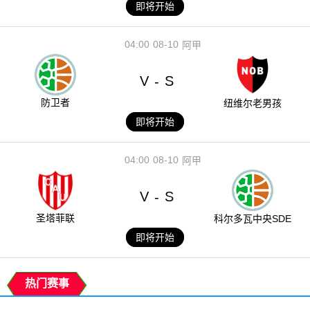
即将开始
04:00
08-10
阿甲
V
S
-
防卫者
纽维尔老男孩
即将开始
04:00
08-10
阿甲
V
S
-
圣塔菲联
科尔多瓦中央SDE
即将开始
热门赛事