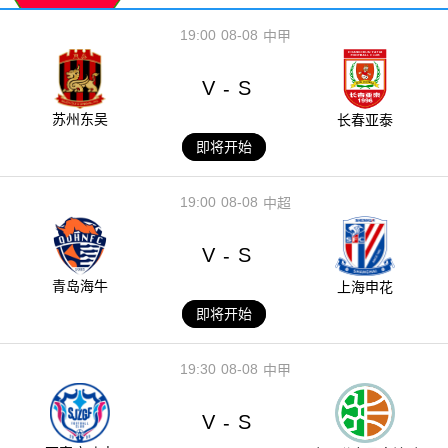
19:00
08-08
中甲
V
S
-
苏州东吴
长春亚泰
即将开始
19:00
08-08
中超
V
S
-
青岛海牛
上海申花
即将开始
19:30
08-08
中甲
V
S
-