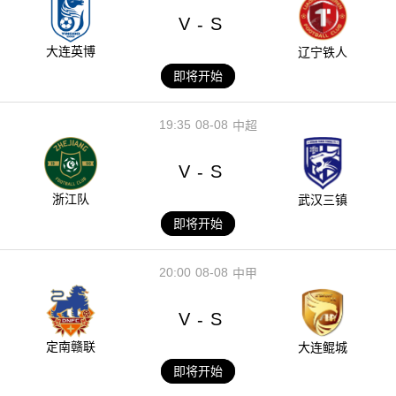
V
S
-
大连英博
辽宁铁人
即将开始
19:35
08-08
中超
V
S
-
浙江队
武汉三镇
即将开始
20:00
08-08
中甲
V
S
-
定南赣联
大连鲲城
即将开始