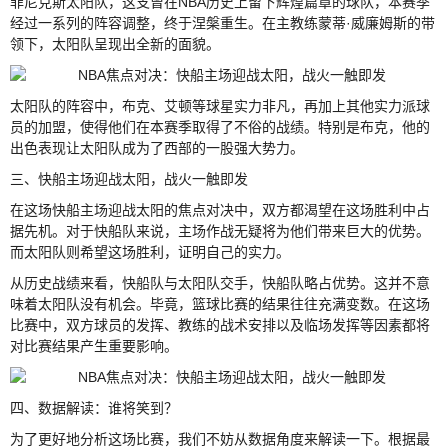
菲尼克斯太阳队，这支曾在NBA历史上留下辉煌篇章的球队，本赛季
经过一系列的阵容调整，终于涅槃重生。在主教练蒙蒂·威廉姆斯的带
领下，太阳队呈现出全新的面貌。
太阳队的阵容中，布克、艾顿等球星实力非凡，再加上其他实力派球
员的加盟，使得他们在本赛季取得了不俗的战绩。特别是布克，他的
出色表现让太阳队成为了西部的一股强大势力。
三、快船主场迎战太阳，战火一触即发
在这场快船主场迎战太阳的焦点对决中，双方都渴望在这场胜利中占
据先机。对于快船队来说，主场作战无疑将为他们带来巨大的优势。
而太阳队则希望这场胜利，证明自己的实力。
从历史战绩来看，快船队与太阳队交手，快船队略占优势。这并不意
味着太阳队没有机会。毕竟，篮球比赛的结果往往充满变数。在这场
比赛中，双方球员的发挥、教练的战术安排以及临场发挥等因素都将
对比赛结果产生重要影响。
四、数据解读：谁将笑到？
为了更好地分析这场比赛，我们不妨从数据角度来解读一下。根据最