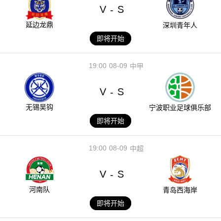
V
S
-
延边龙鼎
深圳青年人
即将开始
19:00
08-09
中甲
V
S
-
无锡吴钩
宁波职业足球俱乐部
即将开始
19:00
08-09
中超
V
S
-
河南队
青岛西海岸
即将开始