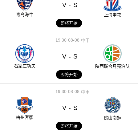
V
S
-
青岛海牛
上海申花
即将开始
19:30
08-08
中甲
V
S
-
石家庄功夫
陕西联合月亮泊队
即将开始
19:30
08-08
中甲
V
S
-
梅州客家
佛山南狮
即将开始