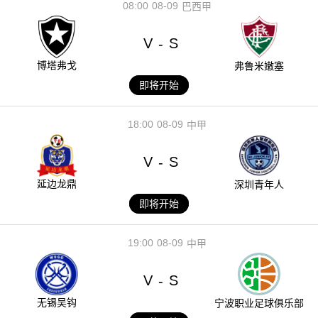
08:00
08-09
巴西甲
V
S
-
博塔弗戈
弗鲁米嫩塞
即将开始
18:00
08-09
中甲
V
S
-
延边龙鼎
深圳青年人
即将开始
19:00
08-09
中甲
V
S
-
无锡吴钩
宁波职业足球俱乐部