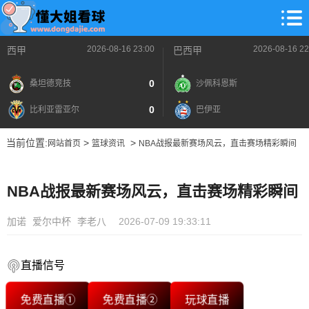
2026-08-16 23:00
2026-08-16 22
西甲
巴西甲
0
桑坦德竞技
沙佩科恩斯
0
比利亚雷亚尔
巴伊亚
当前位置:
>
>
网站首页
篮球资讯
NBA战报最新赛场风云，直击赛场精彩瞬间
NBA战报最新赛场风云，直击赛场精彩瞬间
加诺
爱尔中杯
李老八
2026-07-09 19:33:11
直播信号
免费直播①
免费直播②
玩球直播