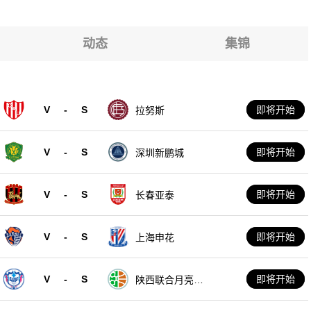
动态
集锦
V
-
S
即将开始
拉努斯
V
-
S
即将开始
深圳新鹏城
V
-
S
即将开始
长春亚泰
V
-
S
即将开始
上海申花
V
-
S
即将开始
陕西联合月亮泊
队