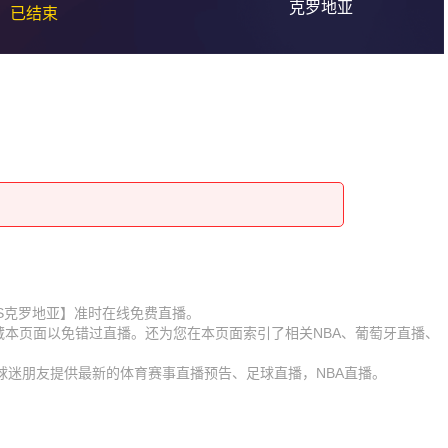
克罗地亚
已结束
葡萄牙VS克罗地亚】准时在线免费直播。
收藏本页面以免错过直播。还为您在本页面索引了相关NBA、葡萄牙直播、
。
球迷朋友提供最新的体育赛事直播预告、足球直播，NBA直播。