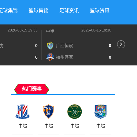
足球集锦
篮球集锦
足球资讯
篮球资讯
2026-08-15 19:35
2026-08-15 19:30
中甲
中超
虎
0
广西恒宸
0
辽
0
梅州客家
0
深
热门赛事
中超
中超
中超
中超