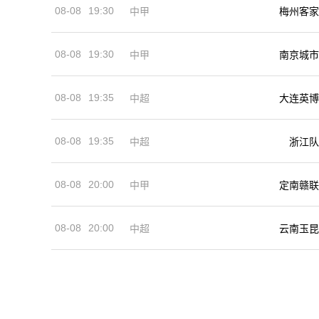
08-08
19:30
中甲
梅州客家
08-08
19:30
中甲
南京城市
08-08
19:35
中超
大连英博
08-08
19:35
中超
浙江队
08-08
20:00
中甲
定南赣联
08-08
20:00
中超
云南玉昆