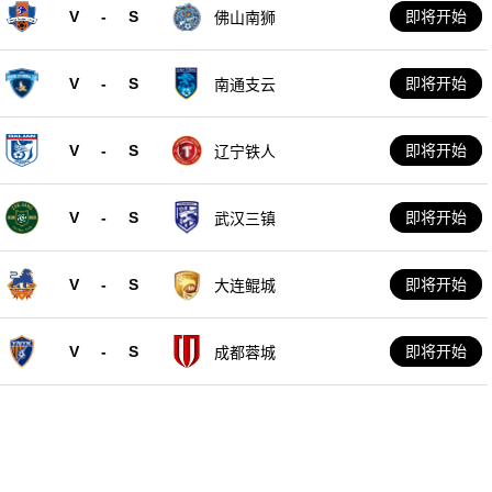
V
-
S
即将开始
佛山南狮
V
-
S
即将开始
南通支云
V
-
S
即将开始
辽宁铁人
V
-
S
即将开始
武汉三镇
V
-
S
即将开始
大连鲲城
V
-
S
即将开始
成都蓉城