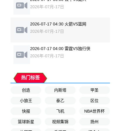
2026年-07月-17日
2026-07-17 04:30 火箭VS篮网
2026年-07月-17日
2026-07-17 04:00 雷霆VS独行侠
2026年-07月-17日
热门标签
创造
内斯塔
甲圣
小狼王
泰乙
区位
快报
飞机
NBA世界杯
篮球新星
视频集锦
扬州