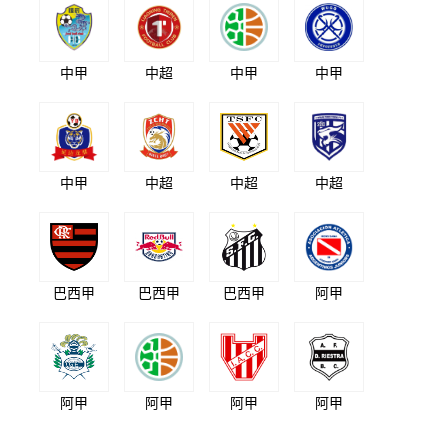
中甲
中超
中甲
中甲
中甲
中超
中超
中超
巴西甲
巴西甲
巴西甲
阿甲
阿甲
阿甲
阿甲
阿甲