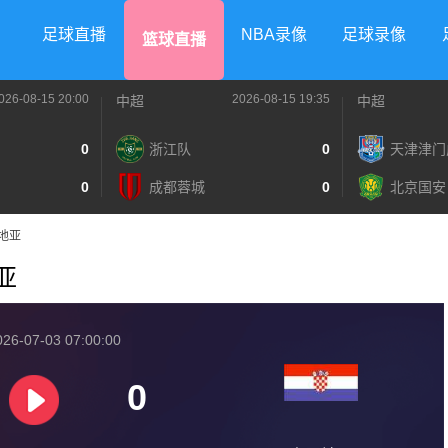
足球直播
NBA录像
足球录像
篮球直播
026-08-15 20:00
2026-08-15 19:35
中超
中超
0
浙江队
0
天津津门
0
成都蓉城
0
北京国安
罗地亚
地亚
026-07-03 07:00:00
0