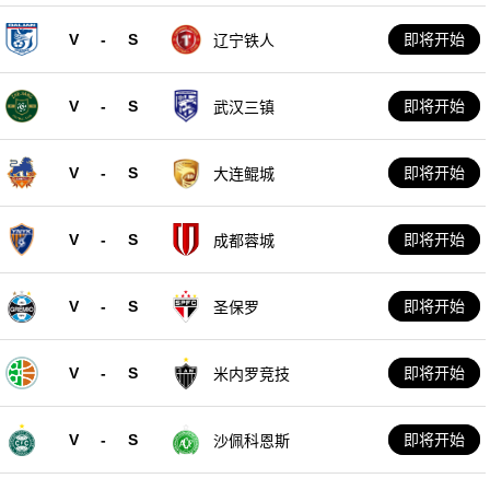
V
-
S
即将开始
辽宁铁人
V
-
S
即将开始
武汉三镇
V
-
S
即将开始
大连鲲城
V
-
S
即将开始
成都蓉城
V
-
S
即将开始
圣保罗
V
-
S
即将开始
米内罗竞技
V
-
S
即将开始
沙佩科恩斯