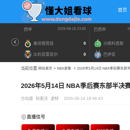
首页
2026-08-16 23:00
2
西甲
巴西甲
桑坦德竞技
0
沙佩科恩斯
比利亚雷亚尔
0
巴伊亚
当前位置:
>
>
网站首页
NBA录像
2026年5月14日 NBA季后赛东部
2026年5月14日 NBA季后赛东部半决
方向盘
科索沃
波特
2026-05-14 18:44:43
直播信号