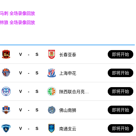
vs马刺 全场录像回放
s森林狼 全场录像回放
V
-
S
即将开始
长春亚泰
V
-
S
即将开始
上海申花
V
-
S
即将开始
陕西联合月亮泊
队
V
-
S
即将开始
佛山南狮
V
-
S
即将开始
南通支云