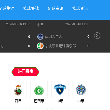
足球集锦
篮球集锦
足球资讯
篮球资讯
2026-08-16 19:30
2026-08-16 19:00
中甲
中甲
0
深圳青年人
0
苏
夫
0
宁波职业足球俱乐部
0
南
热门赛事
西甲
巴西甲
中甲
中甲