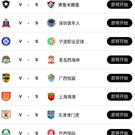
V
-
S
即将开始
弗鲁米嫩塞
V
-
S
即将开始
深圳青年人
V
-
S
即将开始
宁波职业足球俱
乐部
V
-
S
即将开始
青岛西海岸
V
-
S
即将开始
广西恒宸
V
-
S
即将开始
上海海港
V
-
S
即将开始
天津津门虎
V
-
S
即将开始
巴西国际