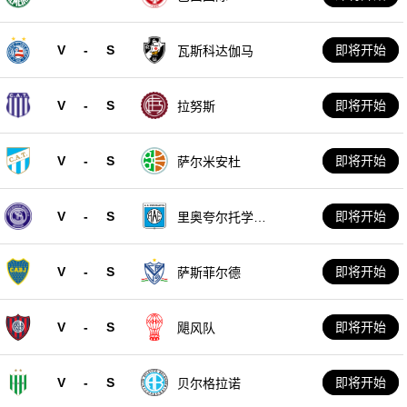
V
-
S
即将开始
瓦斯科达伽马
V
-
S
即将开始
拉努斯
V
-
S
即将开始
萨尔米安杜
V
-
S
即将开始
里奥夸尔托学生
队
V
-
S
即将开始
萨斯菲尔德
V
-
S
即将开始
飓风队
V
-
S
即将开始
贝尔格拉诺