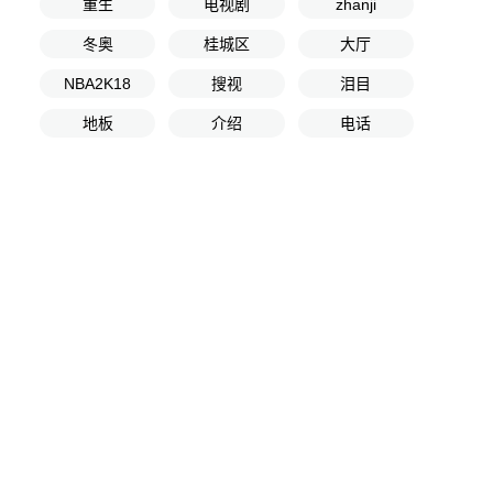
重生
电视剧
zhanji
冬奥
桂城区
大厅
NBA2K18
搜视
泪目
地板
介绍
电话