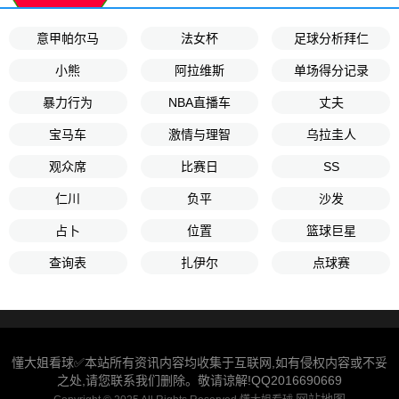
意甲帕尔马
法女杯
足球分析拜仁
小熊
阿拉维斯
单场得分记录
暴力行为
NBA直播车
丈夫
宝马车
激情与理智
乌拉圭人
观众席
比赛日
SS
仁川
负平
沙发
占卜
位置
篮球巨星
查询表
扎伊尔
点球赛
懂大姐看球✅本站所有资讯内容均收集于互联网,如有侵权内容或不妥
之处,请您联系我们删除。敬请谅解!QQ2016690669