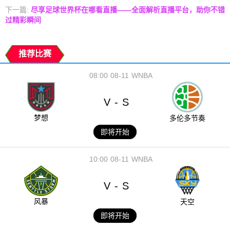
下一篇:
尽享足球世界杯在哪看直播——全面解析直播平台，助你不错
过精彩瞬间
推荐比赛
08:00
08-11
WNBA
V
S
-
梦想
多伦多节奏
即将开始
10:00
08-11
WNBA
V
S
-
风暴
天空
即将开始