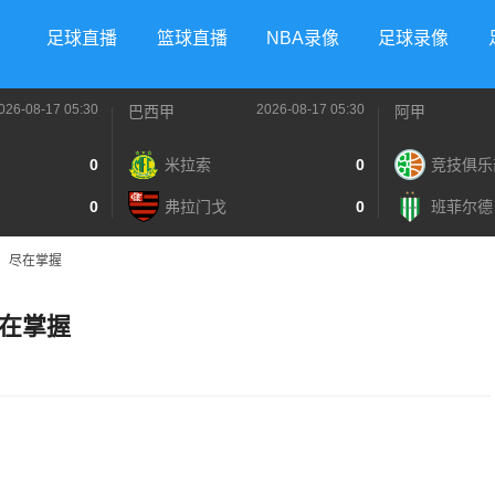
足球直播
篮球直播
NBA录像
足球录像
026-08-17 05:30
2026-08-17 05:30
巴西甲
阿甲
0
米拉索
0
竞技俱乐
0
弗拉门戈
0
班菲尔德
，尽在掌握
在掌握