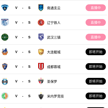
V
-
S
直播中
南通支云
V
-
S
直播中
辽宁铁人
V
-
S
直播中
武汉三镇
V
-
S
即将开始
大连鲲城
V
-
S
即将开始
成都蓉城
V
-
S
即将开始
圣保罗
V
-
S
即将开始
米内罗竞技