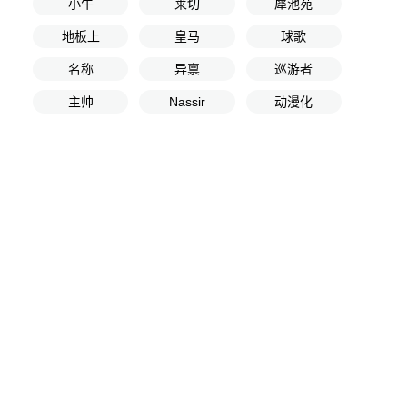
小牛
莱切
犀池苑
地板上
皇马
球歌
名称
异禀
巡游者
主帅
Nassir
动漫化