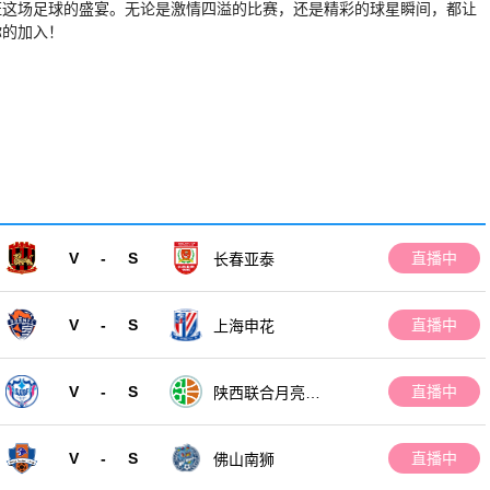
证这场足球的盛宴。无论是激情四溢的比赛，还是精彩的球星瞬间，都让
你的加入！
V
-
S
直播中
长春亚泰
V
-
S
直播中
上海申花
V
-
S
直播中
陕西联合月亮泊
队
V
-
S
直播中
佛山南狮