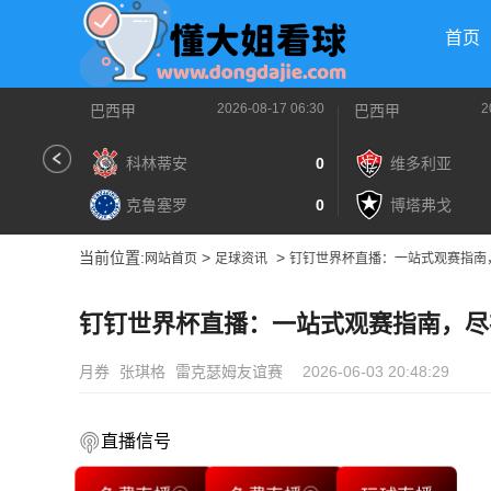
首页
2026-08-17 06:30
2
巴西甲
巴西甲
科林蒂安
0
维多利亚
克鲁塞罗
0
博塔弗戈
当前位置:
>
>
网站首页
足球资讯
钉钉世界杯直播：一站式观赛指南
钉钉世界杯直播：一站式观赛指南，尽
月券
张琪格
雷克瑟姆友谊赛
2026-06-03 20:48:29
直播信号