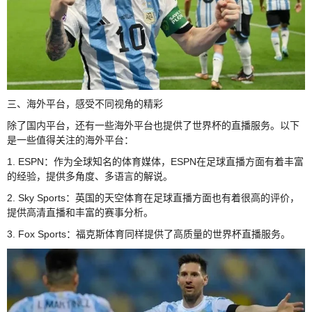
三、海外平台，感受不同视角的精彩
除了国内平台，还有一些海外平台也提供了世界杯的直播服务。以下
是一些值得关注的海外平台：
1. ESPN：作为全球知名的体育媒体，ESPN在足球直播方面有着丰富
的经验，提供多角度、多语言的解说。
2. Sky Sports：英国的天空体育在足球直播方面也有着很高的评价，
提供高清直播和丰富的赛事分析。
3. Fox Sports：福克斯体育同样提供了高质量的世界杯直播服务。