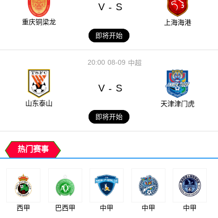
V
S
-
重庆铜梁龙
上海海港
即将开始
20:00
08-09
中超
V
S
-
山东泰山
天津津门虎
即将开始
热门赛事
西甲
巴西甲
中甲
中甲
中甲