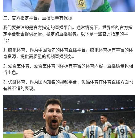
二、官方指定平台，直播质量有保障
我们要关注的是官方指定的直播平台。通常情况下，世界杯的官方指
定平台都会提供高清、稳定的直播服务。以下是一些官方指定的平
台：
1. 腾讯体育：作为中国领先的体育直播平台，腾讯体育拥有丰富的体
育资源，提供高质量的视频直播服务。
2. 爱奇艺体育：爱奇艺体育同样拥有丰富的体育内容，直播质量也相
当出色。
3. 优酷体育：作为国内知名的视频平台，优酷体育在体育直播方面也
有着不错的表现。