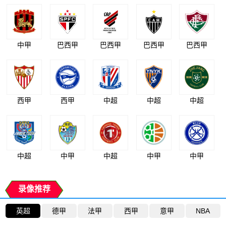
中甲
巴西甲
巴西甲
巴西甲
巴西甲
西甲
西甲
中超
中超
中超
中超
中甲
中超
中甲
中甲
录像推荐
英超
德甲
法甲
西甲
意甲
NBA