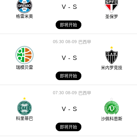
V
S
-
格雷米奥
圣保罗
即将开始
05:30
08-09
巴西甲
V
S
-
瑞模贝雷
米内罗竞技
即将开始
07:30
08-09
巴西甲
V
S
-
科里蒂巴
沙佩科恩斯
即将开始