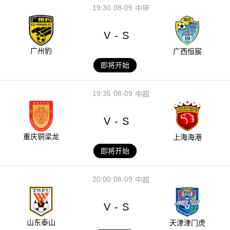
19:30
08-09
中甲
V
S
-
广州豹
广西恒宸
即将开始
19:35
08-09
中超
V
S
-
重庆铜梁龙
上海海港
即将开始
20:00
08-09
中超
V
S
-
山东泰山
天津津门虎