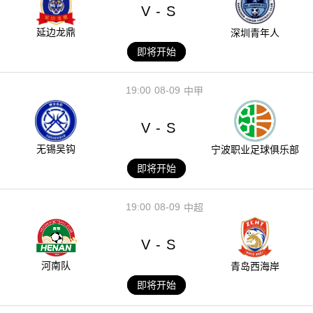
V
S
-
延边龙鼎
深圳青年人
即将开始
19:00
08-09
中甲
V
S
-
无锡吴钩
宁波职业足球俱乐部
即将开始
19:00
08-09
中超
V
S
-
河南队
青岛西海岸
即将开始