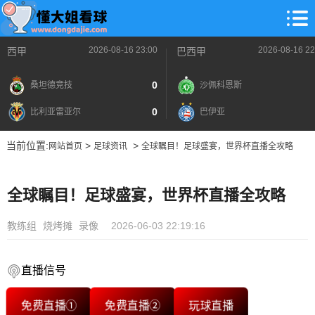
2026-08-16 23:00
2026-08-16 22
西甲
巴西甲
0
桑坦德竞技
沙佩科恩斯
0
比利亚雷亚尔
巴伊亚
当前位置:
>
>
网站首页
足球资讯
全球瞩目！足球盛宴，世界杯直播全攻略
全球瞩目！足球盛宴，世界杯直播全攻略
教练组
烧烤摊
录像
2026-06-03 22:19:16
直播信号
免费直播①
免费直播②
玩球直播