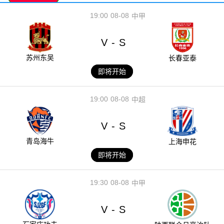
19:00
08-08
中甲
V
S
-
苏州东吴
长春亚泰
即将开始
19:00
08-08
中超
V
S
-
青岛海牛
上海申花
即将开始
19:30
08-08
中甲
V
S
-