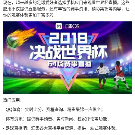
现在，越来越多的足球爱好者选择手机应用来观看世界杯直播。这些
应用不仅提供直播服务，还有丰富的赛事资讯、精彩集锦等内容，让
你的观赛体验更加丰富多彩。
热门应用：
- QQ体育：实时比分、赛程查询、精彩集锦一应俱全；
- 体育资讯：提供赛事预告、实时新闻、独家评论等功能；
- 足球直播吧：汇集各大直播平台资源，提供一站式观赛体验。