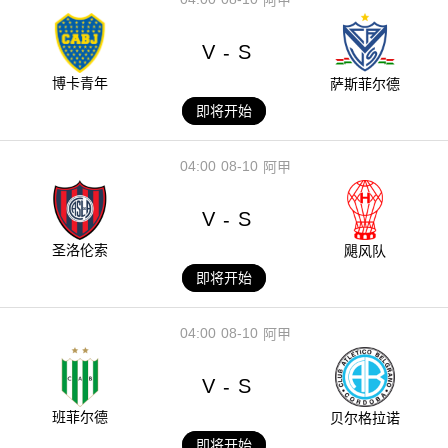
V
S
-
博卡青年
萨斯菲尔德
即将开始
04:00
08-10
阿甲
V
S
-
圣洛伦索
飓风队
即将开始
04:00
08-10
阿甲
V
S
-
班菲尔德
贝尔格拉诺
即将开始