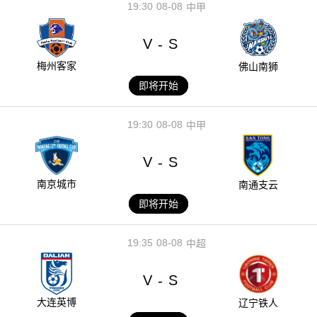
19:30
08-08
中甲
V
S
-
梅州客家
佛山南狮
即将开始
19:30
08-08
中甲
V
S
-
南京城市
南通支云
即将开始
19:35
08-08
中超
V
S
-
大连英博
辽宁铁人