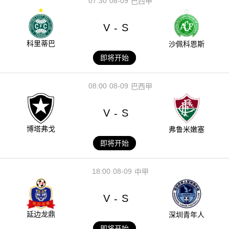
07:30
08-09
巴西甲
V
S
-
科里蒂巴
沙佩科恩斯
即将开始
08:00
08-09
巴西甲
V
S
-
博塔弗戈
弗鲁米嫩塞
即将开始
18:00
08-09
中甲
V
S
-
延边龙鼎
深圳青年人
即将开始