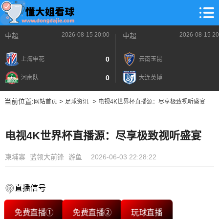
2026-08-15 20:00
2026-08-15 20
中超
中超
0
上海申花
云南玉昆
0
河南队
大连英博
当前位置:
>
>
网站首页
足球资讯
电视4K世界杯直播源：尽享极致视听盛宴
电视4K世界杯直播源：尽享极致视听盛宴
柬埔寨
蓝领大前锋
游鱼
2026-06-03 22:28:22
直播信号
免费直播①
免费直播②
玩球直播