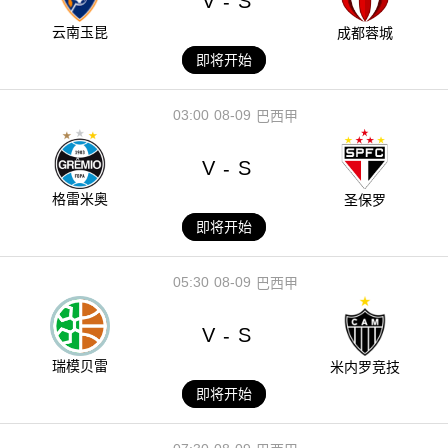
V
S
-
云南玉昆
成都蓉城
即将开始
03:00
08-09
巴西甲
V
S
-
格雷米奥
圣保罗
即将开始
05:30
08-09
巴西甲
V
S
-
瑞模贝雷
米内罗竞技
即将开始