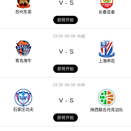
V
S
-
苏州东吴
长春亚泰
即将开始
19:00
08-08
中超
V
S
-
青岛海牛
上海申花
即将开始
19:30
08-08
中甲
V
S
-
石家庄功夫
陕西联合月亮泊队
即将开始