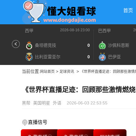
首页
2026-08-16 23:00
2
西甲
巴西甲
桑坦德竞技
0
沙佩科恩斯
比利亚雷亚尔
0
巴伊亚
当前位置:
>
>
网站首页
足球资讯
《世界杯直播足迹：回顾那些激情
《世界杯直播足迹：回顾那些激情燃烧
黑帮
美国明星
外语
2026-06-03 22:53:55
直播信号