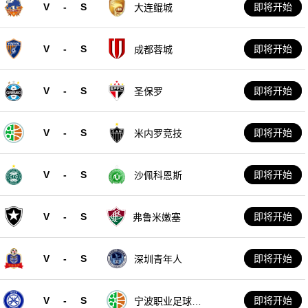
V
-
S
即将开始
大连鲲城
V
-
S
即将开始
成都蓉城
V
-
S
即将开始
圣保罗
V
-
S
即将开始
米内罗竞技
V
-
S
即将开始
沙佩科恩斯
V
-
S
即将开始
弗鲁米嫩塞
V
-
S
即将开始
深圳青年人
V
-
S
即将开始
宁波职业足球俱