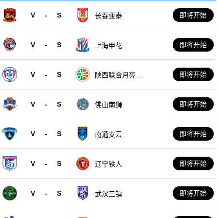
V
-
S
即将开始
长春亚泰
V
-
S
即将开始
上海申花
V
-
S
即将开始
陕西联合月亮泊
队
V
-
S
即将开始
佛山南狮
V
-
S
即将开始
南通支云
V
-
S
即将开始
辽宁铁人
V
-
S
即将开始
武汉三镇