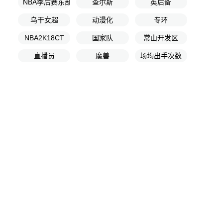
NBA季后赛东部半决赛G7
查尔斯
英后备
乌干女超
动漫化
专环
NBA2K18CT
国家队
常山开发区
直播员
魔兽
场均出手次数