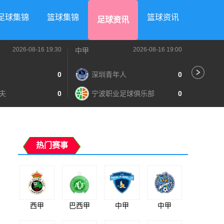
足球集锦
篮球集锦
篮球资讯
足球资讯
2026-08-16 19:30
2026-08-16 19:00
中甲
中甲
0
深圳青年人
0
苏
夫
0
宁波职业足球俱乐部
0
南
热门赛事
西甲
巴西甲
中甲
中甲