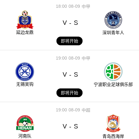
18:00
08-09
中甲
V
S
-
延边龙鼎
深圳青年人
即将开始
19:00
08-09
中甲
V
S
-
无锡吴钩
宁波职业足球俱乐部
即将开始
19:00
08-09
中超
V
S
-
河南队
青岛西海岸