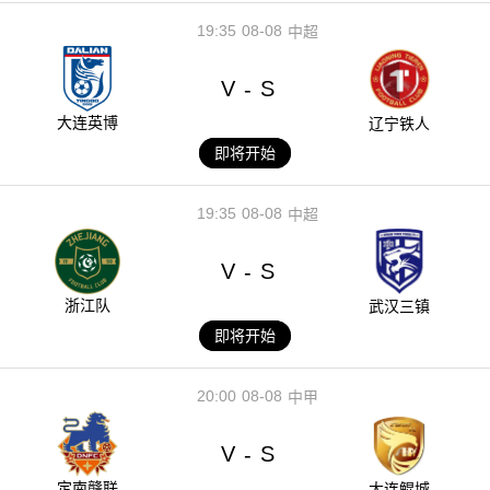
19:35
08-08
中超
V
S
-
大连英博
辽宁铁人
即将开始
19:35
08-08
中超
V
S
-
浙江队
武汉三镇
即将开始
20:00
08-08
中甲
V
S
-
定南赣联
大连鲲城