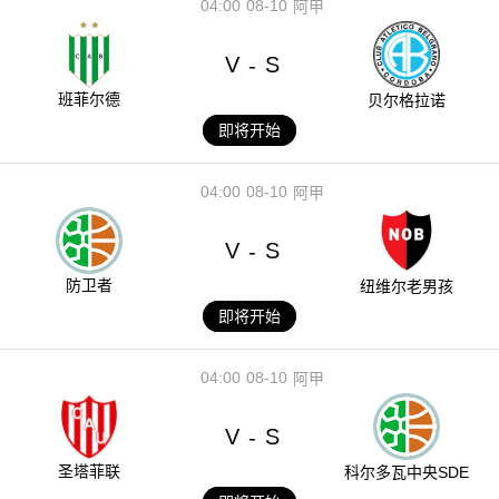
04:00
08-10
阿甲
V
S
-
班菲尔德
贝尔格拉诺
即将开始
04:00
08-10
阿甲
V
S
-
防卫者
纽维尔老男孩
即将开始
04:00
08-10
阿甲
V
S
-
圣塔菲联
科尔多瓦中央SDE