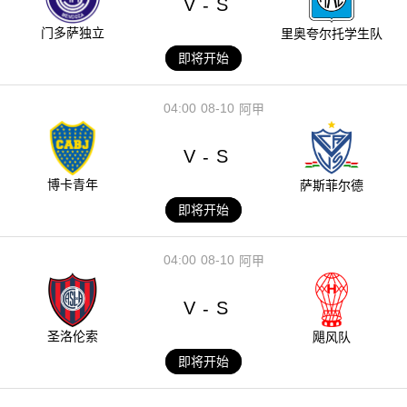
V
S
-
门多萨独立
里奥夸尔托学生队
即将开始
04:00
08-10
阿甲
V
S
-
博卡青年
萨斯菲尔德
即将开始
04:00
08-10
阿甲
V
S
-
圣洛伦索
飓风队
即将开始