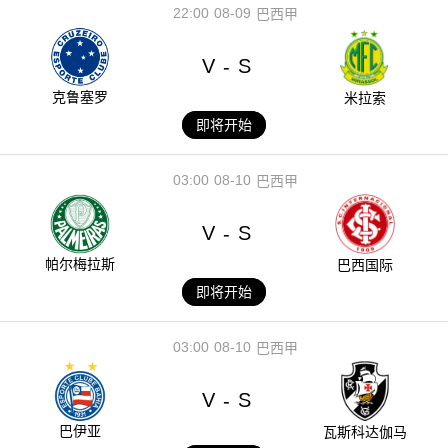
22:00
08-09
巴西甲
V
S
-
克鲁塞罗
米拉索
即将开始
03:00
08-10
巴西甲
V
S
-
帕尔梅拉斯
巴西国际
即将开始
03:00
08-10
巴西甲
V
S
-
巴伊亚
瓦斯科达伽马