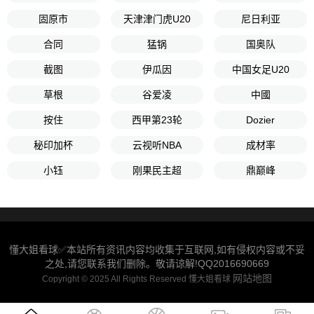
固原市
天津津门虎U20
尼日利亚
合同
猛锅
国奥队
截图
伊瓜因
中国女足U20
草根
谷爱凌
中國
按住
西甲第23轮
Dozier
秘印加杯
云视听NBA
成材率
小钰
刚果民主超
鼎巅峰
懂大姐看球✅本站所有资讯内容均收集于互联网,如有侵权内容或不妥
之处,请您联系我们删除。敬请谅解!QQ2016690669
网站地图
Copyright © 2025 All Rights Reserved 懂大姐看球