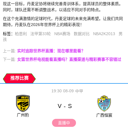
现这一目标，丹麦足协将继续完善青训体系，提高球员的整体素质。
同时，球队还需不断调整战术，以适应不同对手的特点。
在这个充满激情的足球时代，丹麦足球的未来充满希望。让我们共同
期待，丹麦队在2026年世界杯上的精彩表现！
标签
：
柏恩利
法甲第33轮
NBA赛场
数据对比
NBA2K2013
男
孩
上一篇:
实时追踪世界杯直播：现在哪里能看？
下一篇:
女篮世界杯电视能看直播吗？直播渠道与精彩赛事不容错过
推荐比赛
19:30
08-09
中甲
V
S
-
广州豹
广西恒宸
直播中