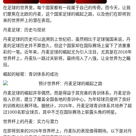
在足球的世界里，每个国家都有一段属于自己的传奇。而今天，让我
们聚焦在北欧的丹麦，这个国家足球的崛起之路，以及他们在即将到
来的世界杯上的潜在表现。
丹麦足球：历史与现状
丹麦足球的历史可以追溯到上世纪初，虽然相比于足球强国来说，丹
麦的足球历史并不算悠久，但这个国家却在国际赛场上留下了浓墨重
彩的一笔。近年来，丹麦足球的崛起尤为引人注目，尤其是在2018年
世界杯上，丹麦队一路过关斩将，最终闯入了八强，让全世界为之瞩
目。
崛起的秘密：青训体系的成功
丹麦足球的崛起并非偶然，而是得益于其完善的青训体系。丹麦足协
投入巨资，建立了覆盖全国各地的青训中心，为年轻球员提供了良好
的训练和比赛环境。据统计，2026年，丹麦足球青训体系共培养了超
过1000名职业球员，其中不乏在国际赛场上崭露头角的明星。
世界杯上的丹麦：实力与潜力
在即将到来的2026年世界杯上，丹麦队的表现值得期待。以下是对丹