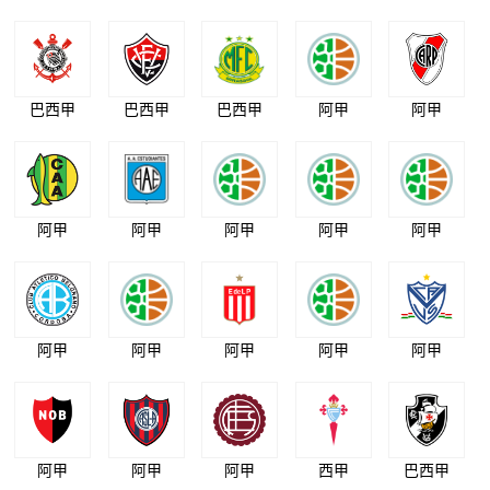
巴西甲
巴西甲
巴西甲
阿甲
阿甲
阿甲
阿甲
阿甲
阿甲
阿甲
阿甲
阿甲
阿甲
阿甲
阿甲
阿甲
阿甲
阿甲
西甲
巴西甲