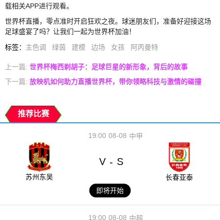
载相关APP进行观看。
世界杯直播，零点准时开启狂欢之夜。球迷朋友们，准备好迎接这场
足球盛宴了吗？让我们一起为世界杯加油！
标签
：
主色调
绿茵
建模
边场
女孩
阿丙曼特
上一篇:
世界杯梅西剃胡子：足球巨星的新形象，背后的故事
下一篇:
放映机如何助力直播世界杯，带你领略科技与激情的碰撞
推荐比赛
19:00
08-08
中甲
V
S
-
苏州东吴
长春亚泰
即将开始
19:00
08-08
中超