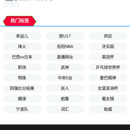
热门标签
幸运儿
欧U17
供应
烽火
岳阳NBA
牙买超
巴西vs日本
直播网址
美冠杯
职场
武林
乒乓球世界杯
明珠
中央5台
曼巴精神
四强比分结果
妖人
女篮亚洲杯
踢球
剧集
葡女锦
宁波队
词汇
助威