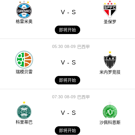
V
S
-
格雷米奥
圣保罗
即将开始
05:30
08-09
巴西甲
V
S
-
瑞模贝雷
米内罗竞技
即将开始
07:30
08-09
巴西甲
V
S
-
科里蒂巴
沙佩科恩斯
即将开始