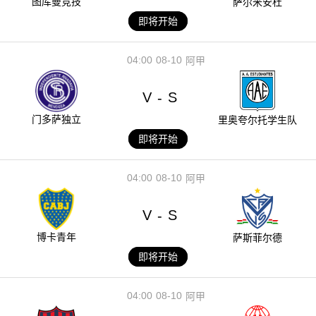
图库曼竞技
萨尔米安杜
即将开始
04:00
08-10
阿甲
V
S
-
门多萨独立
里奥夸尔托学生队
即将开始
04:00
08-10
阿甲
V
S
-
博卡青年
萨斯菲尔德
即将开始
04:00
08-10
阿甲