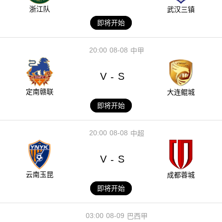
浙江队
武汉三镇
即将开始
20:00
08-08
中甲
V
S
-
定南赣联
大连鲲城
即将开始
20:00
08-08
中超
V
S
-
云南玉昆
成都蓉城
即将开始
03:00
08-09
巴西甲