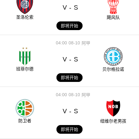
V
S
-
圣洛伦索
飓风队
即将开始
04:00
08-10
阿甲
V
S
-
班菲尔德
贝尔格拉诺
即将开始
04:00
08-10
阿甲
V
S
-
防卫者
纽维尔老男孩
即将开始