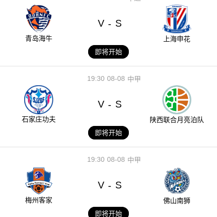
V
S
-
青岛海牛
上海申花
即将开始
19:30
08-08
中甲
V
S
-
石家庄功夫
陕西联合月亮泊队
即将开始
19:30
08-08
中甲
V
S
-
梅州客家
佛山南狮
即将开始