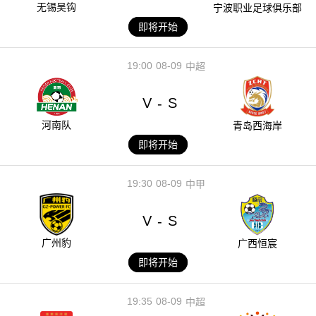
无锡吴钩
宁波职业足球俱乐部
即将开始
19:00
08-09
中超
V
S
-
河南队
青岛西海岸
即将开始
19:30
08-09
中甲
V
S
-
广州豹
广西恒宸
即将开始
19:35
08-09
中超