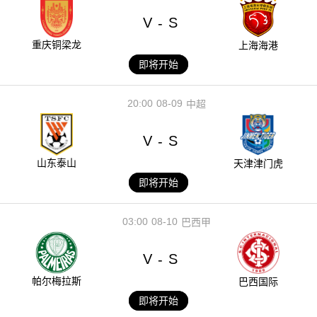
V
S
-
重庆铜梁龙
上海海港
即将开始
20:00
08-09
中超
V
S
-
山东泰山
天津津门虎
即将开始
03:00
08-10
巴西甲
V
S
-
帕尔梅拉斯
巴西国际
即将开始