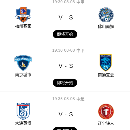
19:30
08-08
中甲
V
S
-
梅州客家
佛山南狮
即将开始
19:30
08-08
中甲
V
S
-
南京城市
南通支云
即将开始
19:35
08-08
中超
V
S
-
大连英博
辽宁铁人