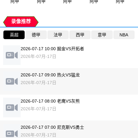
阿甲
阿甲
阿甲
阿甲
阿甲
录像推荐
英超
德甲
法甲
西甲
意甲
NBA
2026-07-17 10:00 掘金VS开拓者
2026年-07月-17日
2026-07-17 09:00 热火VS猛龙
2026年-07月-17日
2026-07-17 08:00 老鹰VS灰熊
2026年-07月-17日
2026-07-17 07:00 尼克斯VS勇士
2026年-07月-17日