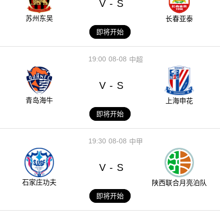
V
S
-
苏州东吴
长春亚泰
即将开始
19:00
08-08
中超
V
S
-
青岛海牛
上海申花
即将开始
19:30
08-08
中甲
V
S
-
石家庄功夫
陕西联合月亮泊队
即将开始