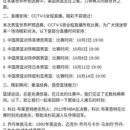
在本届世界杯预选赛中，美国男篮志在卫冕，力争再次问鼎世界之
巅。
二、直播安排：CCTV-5全程直播，精彩不容错过！
本次男篮世界杯预选赛，CCTV-5将全程直播所有比赛，为广大球迷带
来一场场精彩对决。以下是部分直播时间安排：
1. 中国男篮对阵菲律宾男篮：比赛时间：10月2日 19:00
2. 中国男篮对阵韩国男篮：比赛时间：10月5日 19:00
3. 中国男篮对阵伊朗男篮：比赛时间：10月8日 19:00
4. 中国男篮对阵日本男篮：比赛时间：10月11日 19:00
5. 中国男篮对阵叙利亚男篮：比赛时间：10月14日 19:00
三、精彩瞬间：重温经典，感受篮球魅力！
篮球运动，总是充满惊喜。在过去的比赛中，我们见证了无数经典瞬
间。以下，就让我们一起来回顾一下那些让人难忘的时刻：
1. 科比·布莱恩特绝杀热火：2013年NBA总决赛，科比·布莱恩特在比
赛时刻完成绝杀，帮助洛杉矶湖人队夺得冠军。
2. 乔丹单挑马龙：1992年奥运会，迈克尔·乔丹与卡尔·马龙的“乔丹-