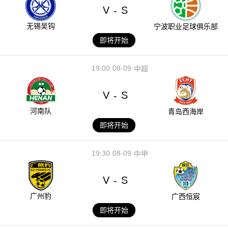
V
S
-
无锡吴钩
宁波职业足球俱乐部
即将开始
19:00
08-09
中超
V
S
-
河南队
青岛西海岸
即将开始
19:30
08-09
中甲
V
S
-
广州豹
广西恒宸
即将开始