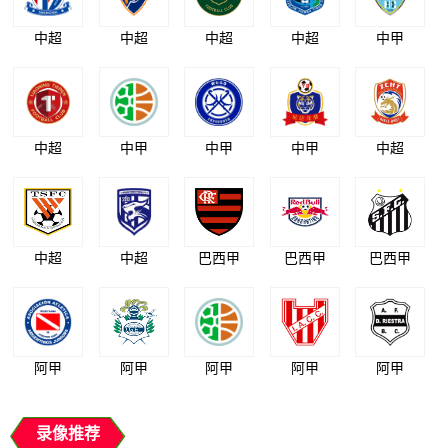
中超
中超
中超
中超
中甲
中超
中甲
中甲
中甲
中超
中超
中超
巴西甲
巴西甲
巴西甲
阿甲
阿甲
阿甲
阿甲
阿甲
录像推荐