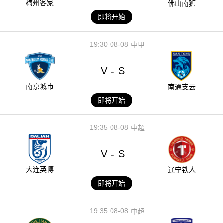
梅州客家
佛山南狮
即将开始
19:30
08-08
中甲
V
S
-
南京城市
南通支云
即将开始
19:35
08-08
中超
V
S
-
大连英博
辽宁铁人
即将开始
19:35
08-08
中超