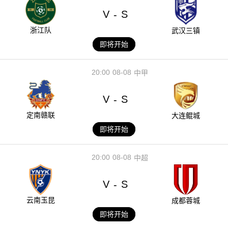
V
S
-
浙江队
武汉三镇
即将开始
20:00
08-08
中甲
V
S
-
定南赣联
大连鲲城
即将开始
20:00
08-08
中超
V
S
-
云南玉昆
成都蓉城
即将开始