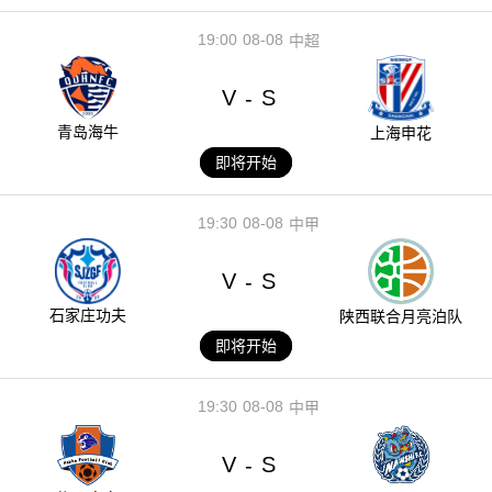
19:00
08-08
中超
V
S
-
青岛海牛
上海申花
即将开始
19:30
08-08
中甲
V
S
-
石家庄功夫
陕西联合月亮泊队
即将开始
19:30
08-08
中甲
V
S
-