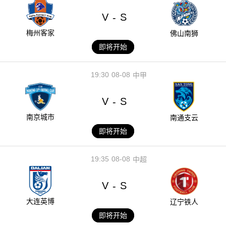
V
S
-
梅州客家
佛山南狮
即将开始
19:30
08-08
中甲
V
S
-
南京城市
南通支云
即将开始
19:35
08-08
中超
V
S
-
大连英博
辽宁铁人
即将开始