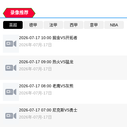
录像推荐
英超
德甲
法甲
西甲
意甲
NBA
2026-07-17 10:00 掘金VS开拓者
2026年-07月-17日
2026-07-17 09:00 热火VS猛龙
2026年-07月-17日
2026-07-17 08:00 老鹰VS灰熊
2026年-07月-17日
2026-07-17 07:00 尼克斯VS勇士
2026年-07月-17日