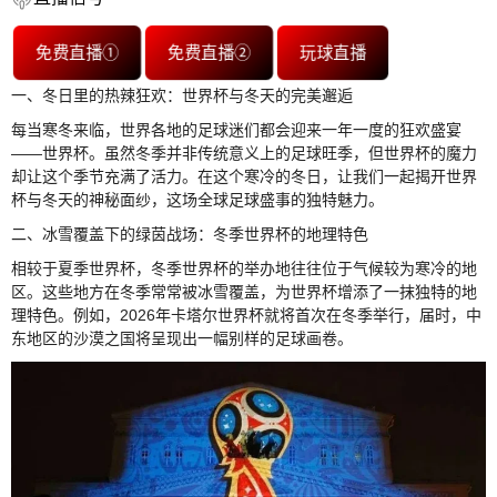
免费直播①
免费直播②
玩球直播
一、冬日里的热辣狂欢：世界杯与冬天的完美邂逅
每当寒冬来临，世界各地的足球迷们都会迎来一年一度的狂欢盛宴
——世界杯。虽然冬季并非传统意义上的足球旺季，但世界杯的魔力
却让这个季节充满了活力。在这个寒冷的冬日，让我们一起揭开世界
杯与冬天的神秘面纱，这场全球足球盛事的独特魅力。
二、冰雪覆盖下的绿茵战场：冬季世界杯的地理特色
相较于夏季世界杯，冬季世界杯的举办地往往位于气候较为寒冷的地
区。这些地方在冬季常常被冰雪覆盖，为世界杯增添了一抹独特的地
理特色。例如，2026年卡塔尔世界杯就将首次在冬季举行，届时，中
东地区的沙漠之国将呈现出一幅别样的足球画卷。