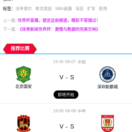
标签
：
法甲里尔
希洪竞技
NBA直播
深足
扩军
胶带
上一篇:
世界杯直播，锁定这些频道，精彩不容错过！
下一篇:
《体育新闻世界杯：激情与数据的完美交响》
推荐比赛
19:35
08-07
中超
V
S
-
北京国安
深圳新鹏城
即将开始
19:00
08-08
中甲
V
S
-