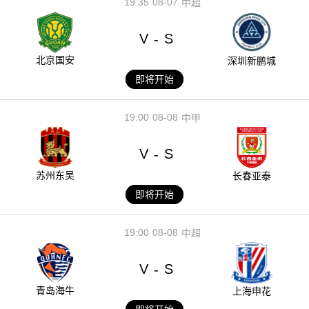
19:35
08-07
中超
V
S
-
北京国安
深圳新鹏城
即将开始
19:00
08-08
中甲
V
S
-
苏州东吴
长春亚泰
即将开始
19:00
08-08
中超
V
S
-
青岛海牛
上海申花