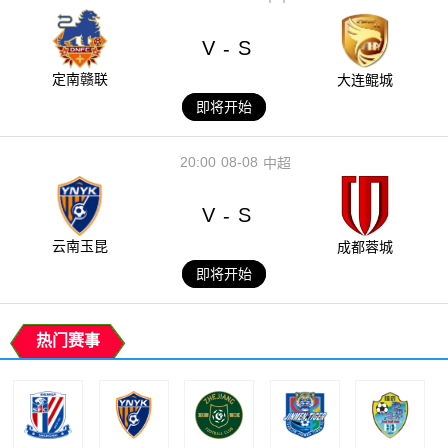
V
S
-
定南赣联
大连鲲城
即将开始
20:00
08-08
中超
V
S
-
云南玉昆
成都蓉城
即将开始
热门赛事