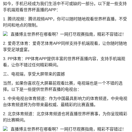
如今，手机已经成为我们生活中不可或缺的一部分。以下是一些支持
手机端观看世界杯直播的APP：
1. 腾讯视频：腾讯视频APP，你可以随时随地观看世界杯直播，不受
时间和地点的限制。
2. 爱奇艺体育：爱奇艺体育APP同样支持手机端观看，让你随时随地
享受足球盛宴。
3. PP体育：PP体育APP提供丰富的世界杯直播内容，支持手机端观
看，让你不错过任何精彩瞬间。
三、电视端，享受大屏带来的震撼
当然，如果你喜欢在大屏幕前观看比赛，电视端也是一个不错的选
择。以下是一些提供世界杯直播的电视台：
1. 中央电视台体育频道：作为中国最具影响力的体育频道，中央电视
台体育频道将为你带来最权威、最精彩的比赛直播。
2. 北京体育频道：北京体育频道也将直播世界杯赛事，为你呈现精彩
的比赛瞬间。