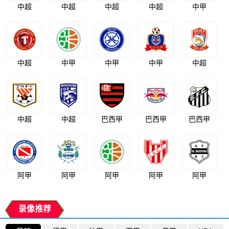
中超
中超
中超
中超
中甲
中超
中甲
中甲
中甲
中超
中超
中超
巴西甲
巴西甲
巴西甲
阿甲
阿甲
阿甲
阿甲
阿甲
录像推荐