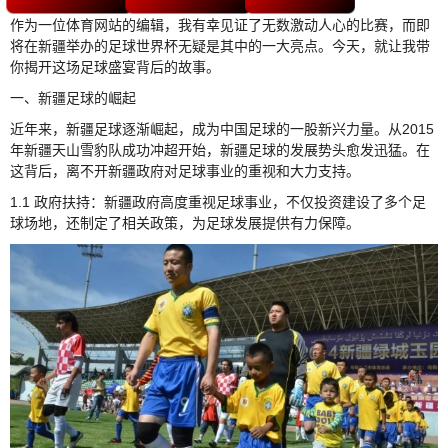
作为一位体育网站的编辑，我有幸见证了无数激动人心的比赛，而即
将在新疆举办的足球世界杯无疑是其中的一大亮点。今天，就让我带
你揭开这场足球盛宴背后的故事。
一、新疆足球的崛起
近年来，新疆足球逐渐崛起，成为中国足球的一股新兴力量。从2015
年新疆天山雪豹队成功冲超开始，新疆足球的发展势头愈发迅猛。在
这背后，离不开新疆政府对足球事业的重视和大力支持。
1.1 政府扶持：新疆政府高度重视足球事业，不仅投资建设了多个足
球场地，还制定了相关政策，为足球发展提供有力保障。