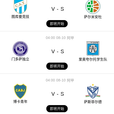
V
S
-
图库曼竞技
萨尔米安杜
即将开始
04:00
08-10
阿甲
V
S
-
门多萨独立
里奥夸尔托学生队
即将开始
04:00
08-10
阿甲
V
S
-
博卡青年
萨斯菲尔德
即将开始