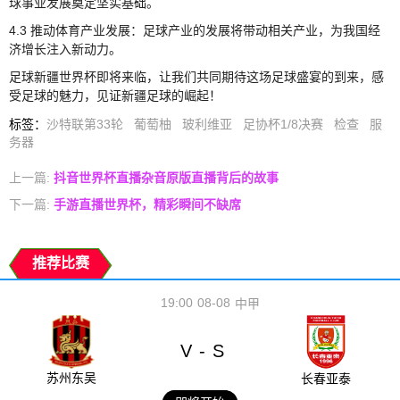
球事业发展奠定坚实基础。
4.3 推动体育产业发展：足球产业的发展将带动相关产业，为我国经
济增长注入新动力。
足球新疆世界杯即将来临，让我们共同期待这场足球盛宴的到来，感
受足球的魅力，见证新疆足球的崛起！
标签
：
沙特联第33轮
葡萄柚
玻利维亚
足协杯1/8决赛
检查
服
务器
上一篇:
抖音世界杯直播杂音原版直播背后的故事
下一篇:
手游直播世界杯，精彩瞬间不缺席
推荐比赛
19:00
08-08
中甲
V
S
-
苏州东吴
长春亚泰