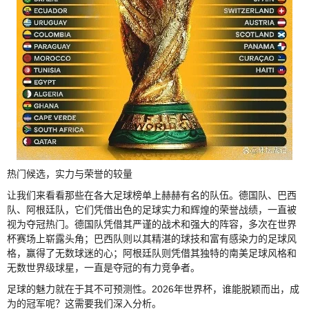
热门候选，实力与荣誉的较量
让我们来看看那些在各大足球榜单上赫赫有名的队伍。德国队、巴西
队、阿根廷队，它们凭借出色的足球实力和辉煌的荣誉战绩，一直被
视为夺冠热门。德国队凭借其严谨的战术和强大的阵容，多次在世界
杯赛场上崭露头角；巴西队则以其精湛的球技和富有感染力的足球风
格，赢得了无数球迷的心；阿根廷队则凭借其独特的南美足球风格和
无数世界级球星，一直是夺冠的有力竞争者。
足球的魅力就在于其不可预测性。2026年世界杯，谁能脱颖而出，成
为的冠军呢？这需要我们深入分析。