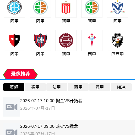
阿甲
阿甲
阿甲
阿甲
阿甲
阿甲
阿甲
阿甲
西甲
巴西甲
录像推荐
英超
德甲
法甲
西甲
意甲
NBA
2026-07-17 10:00 掘金VS开拓者
2026年-07月-17日
2026-07-17 09:00 热火VS猛龙
2026年-07月-17日