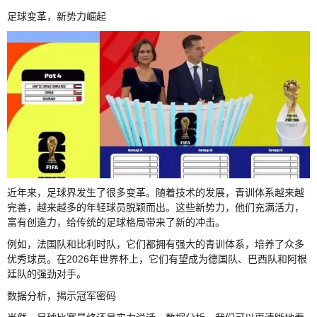
足球变革，新势力崛起
近年来，足球界发生了很多变革。随着技术的发展，青训体系越来越
完善，越来越多的年轻球员脱颖而出。这些新势力，他们充满活力，
富有创造力，给传统的足球格局带来了新的冲击。
例如，法国队和比利时队，它们都拥有强大的青训体系，培养了众多
优秀球员。在2026年世界杯上，它们有望成为德国队、巴西队和阿根
廷队的强劲对手。
数据分析，揭示冠军密码