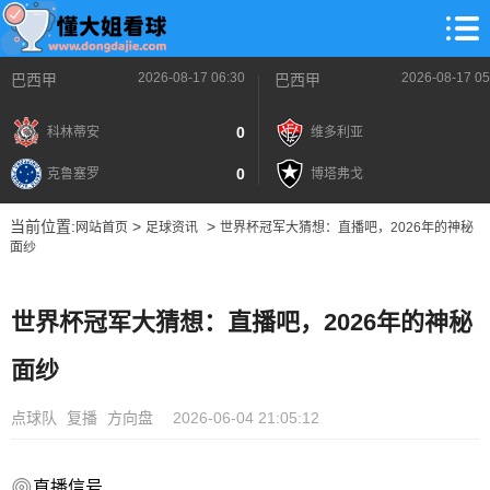
2026-08-17 06:30
2026-08-17 05
巴西甲
巴西甲
0
科林蒂安
维多利亚
0
克鲁塞罗
博塔弗戈
当前位置:
>
>
网站首页
足球资讯
世界杯冠军大猜想：直播吧，2026年的神秘
面纱
世界杯冠军大猜想：直播吧，2026年的神秘
面纱
点球队
复播
方向盘
2026-06-04 21:05:12
直播信号