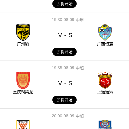
即将开始
19:30
08-09
中甲
V
S
-
广州豹
广西恒宸
即将开始
19:35
08-09
中超
V
S
-
重庆铜梁龙
上海海港
即将开始
20:00
08-09
中超