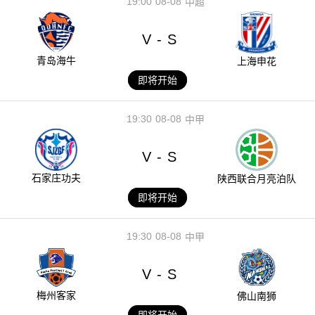
19:00
08-08
中超
V
S
-
青岛海牛
上海申花
即将开始
19:30
08-08
中甲
V
S
-
石家庄功夫
陕西联合月亮泊队
即将开始
19:30
08-08
中甲
V
S
-
梅州客家
佛山南狮