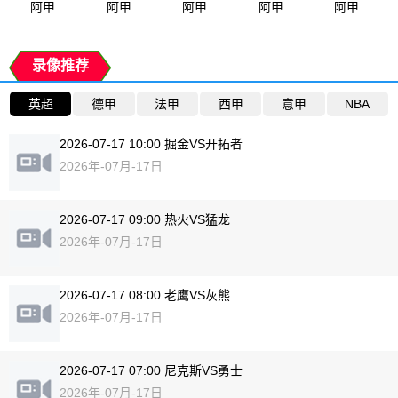
阿甲
阿甲
阿甲
阿甲
阿甲
录像推荐
英超
德甲
法甲
西甲
意甲
NBA
2026-07-17 10:00 掘金VS开拓者
2026年-07月-17日
2026-07-17 09:00 热火VS猛龙
2026年-07月-17日
2026-07-17 08:00 老鹰VS灰熊
2026年-07月-17日
2026-07-17 07:00 尼克斯VS勇士
2026年-07月-17日