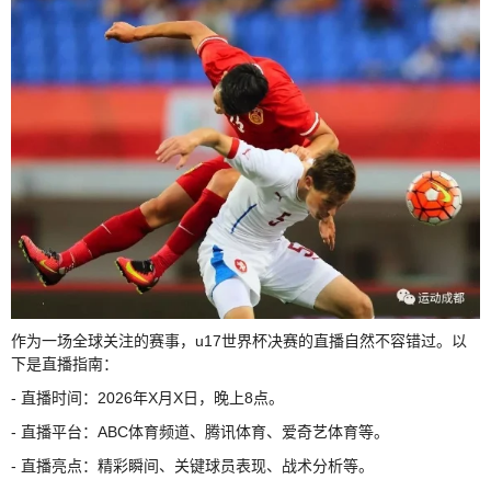
作为一场全球关注的赛事，u17世界杯决赛的直播自然不容错过。以
下是直播指南：
- 直播时间：2026年X月X日，晚上8点。
- 直播平台：ABC体育频道、腾讯体育、爱奇艺体育等。
- 直播亮点：精彩瞬间、关键球员表现、战术分析等。