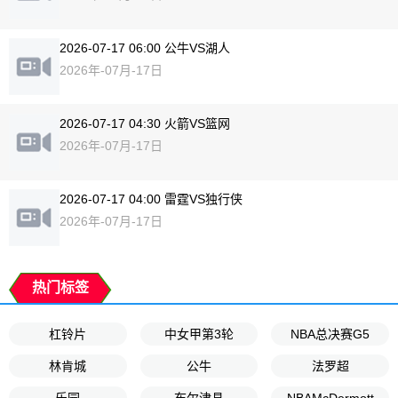
2026-07-17 06:00 公牛VS湖人
2026年-07月-17日
2026-07-17 04:30 火箭VS篮网
2026年-07月-17日
2026-07-17 04:00 雷霆VS独行侠
2026年-07月-17日
热门标签
杠铃片
中女甲第3轮
NBA总决赛G5
林肯城
公牛
法罗超
乐园
布尔津县
NBAMcDermott