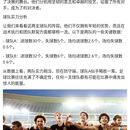
了决赛的舞台。他们分别用坚韧的意志和卓越的技艺，征服了所有对
手，成为了的对决者。
球队实力分析
让我们来看看这两支球队的阵容。他们不仅拥有年轻的优势，而且在
战术执行和团队默契方面都堪称一流。以下是两队的一些关键数据：
- 球队A：进球数30个，失球数5个，场均进球数2.5个，场均失球数
0.5个。
- 球队B：进球数32个，失球数6个，场均进球数2.6个，场均失球数
0.6个。
从数据上看，两队实力相当，但在防守端，球队A似乎略胜一筹。足
球比赛往往充满了不确定性，任何一支球队都有可能在比赛中爆发出
惊人的能量。