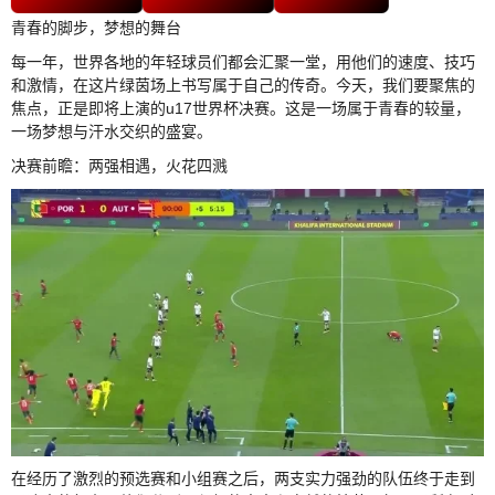
青春的脚步，梦想的舞台
每一年，世界各地的年轻球员们都会汇聚一堂，用他们的速度、技巧
和激情，在这片绿茵场上书写属于自己的传奇。今天，我们要聚焦的
焦点，正是即将上演的u17世界杯决赛。这是一场属于青春的较量，
一场梦想与汗水交织的盛宴。
决赛前瞻：两强相遇，火花四溅
在经历了激烈的预选赛和小组赛之后，两支实力强劲的队伍终于走到