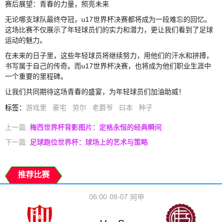
赛后展望：青春的力量，照亮未来
无论哪支球队最终夺冠，u17世界杯决赛都将成为一段难忘的回忆。
这场比赛不仅展示了年轻球员们的实力和潜力，更让我们看到了足球
运动的魅力。
在未来的日子里，这些年轻球员将继续努力，用他们的汗水和拼搏，
书写属于自己的传奇。而u17世界杯决赛，也将成为他们职业生涯中
一个重要的里程碑。
让我们共同期待这场青春的盛宴，为年轻球员们加油助威！
标签
：
游戏里
豪宅
劳尔
老爵爷
曰本
种子
上一篇:
梅西世界杯背影图片：定格永恒的经典瞬间
下一篇:
足球跑位世界杯：球场上的艺术与策略
推荐比赛
06:00
08-07
阿甲