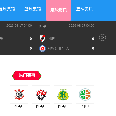
足球集锦
篮球集锦
篮球资讯
足球资讯
2026-08-17 04:00
2026-08-17 04:00
阿甲
阿甲
部
0
河床
0
阿
0
阿根廷青年人
0
泰
热门赛事
巴西甲
巴西甲
巴西甲
阿甲