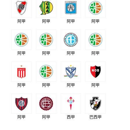
阿甲
阿甲
阿甲
阿甲
阿甲
阿甲
阿甲
阿甲
阿甲
阿甲
阿甲
阿甲
阿甲
阿甲
西甲
巴西甲