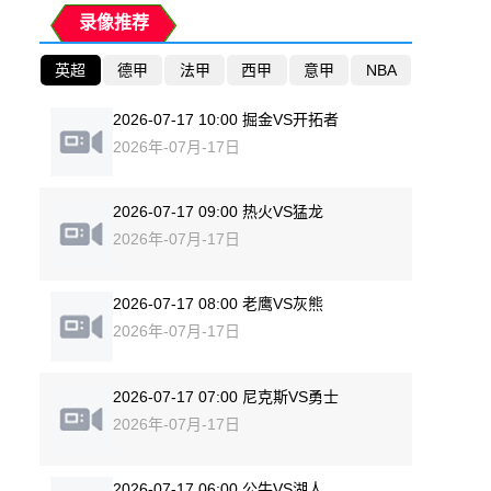
录像推荐
英超
德甲
法甲
西甲
意甲
NBA
2026-07-17 10:00 掘金VS开拓者
2026年-07月-17日
2026-07-17 09:00 热火VS猛龙
2026年-07月-17日
2026-07-17 08:00 老鹰VS灰熊
2026年-07月-17日
2026-07-17 07:00 尼克斯VS勇士
2026年-07月-17日
2026-07-17 06:00 公牛VS湖人