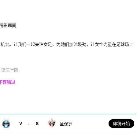
精彩瞬间
的机会。让我们一起关注女足，为她们加油鼓劲，让女性力量在足球场上
肇庆学院
不容错过
V
-
S
即将开始
圣保罗