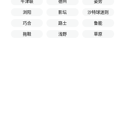
牛津联
德州
姿势
浏阳
影坛
沙特球迷则
巧合
路士
鲁能
拖鞋
浅野
草原