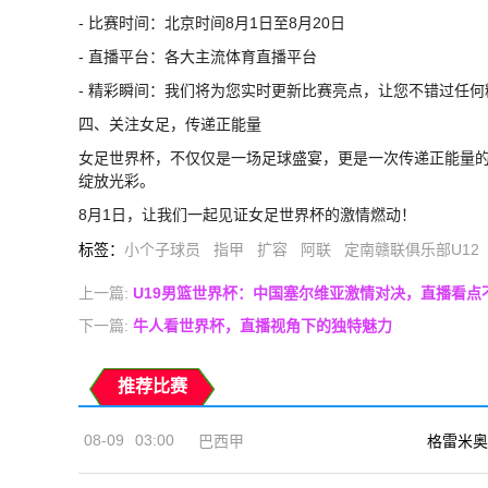
- 比赛时间：北京时间8月1日至8月20日
- 直播平台：各大主流体育直播平台
- 精彩瞬间：我们将为您实时更新比赛亮点，让您不错过任何
四、关注女足，传递正能量
女足世界杯，不仅仅是一场足球盛宴，更是一次传递正能量
绽放光彩。
8月1日，让我们一起见证女足世界杯的激情燃动！
标签
：
小个子球员
指甲
扩容
阿联
定南赣联俱乐部U12
上一篇:
U19男篮世界杯：中国塞尔维亚激情对决，直播看点
下一篇:
牛人看世界杯，直播视角下的独特魅力
推荐比赛
08-09
03:00
巴西甲
格雷米奥