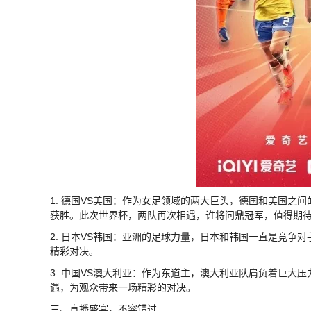
1. 德国VS美国：作为女足领域的两大巨头，德国和美国之
获胜。此次世界杯，两队再次相遇，谁将问鼎冠军，值得期
2. 日本VS韩国：亚洲的足球力量，日本和韩国一直是竞争
精彩对决。
3. 中国VS澳大利亚：作为东道主，澳大利亚队肩负着巨大
遇，为观众带来一场精彩的对决。
三、直播盛宴，不容错过