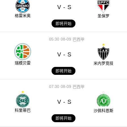
V
S
-
格雷米奥
圣保罗
即将开始
05:30
08-09
巴西甲
V
S
-
瑞模贝雷
米内罗竞技
即将开始
07:30
08-09
巴西甲
V
S
-
科里蒂巴
沙佩科恩斯
即将开始