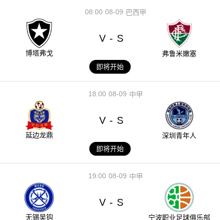
08:00
08-09
巴西甲
V
S
-
博塔弗戈
弗鲁米嫩塞
即将开始
18:00
08-09
中甲
V
S
-
延边龙鼎
深圳青年人
即将开始
19:00
08-09
中甲
V
S
-
无锡吴钩
宁波职业足球俱乐部