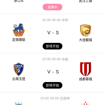
浙江队
武汉三镇
直播中
20:00
08-08
中甲
V
S
-
定南赣联
大连鲲城
即将开始
20:00
08-08
中超
V
S
-
云南玉昆
成都蓉城
即将开始
03:00
08-09
巴西甲