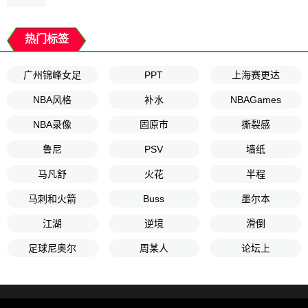
热门标签
广州锦峰女足
PPT
上海赛更达
NBA风格
补水
NBAGames
NBA录像
固原市
撕裂感
鲁尼
PSV
墙纸
马凡舒
火花
半程
马刺和火箭
Buss
墨尔本
江湖
逆境
滑倒
足球尼奥尔
周某人
论坛上