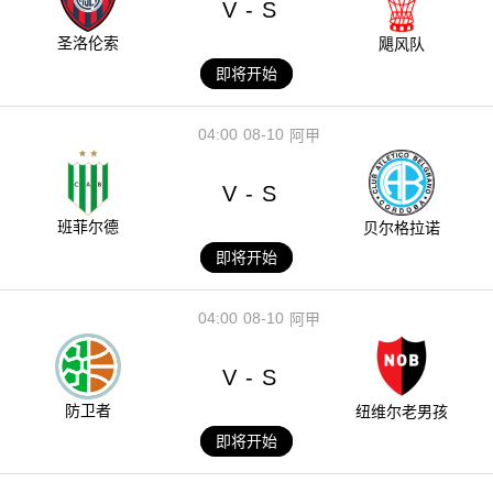
V
S
-
圣洛伦索
飓风队
即将开始
04:00
08-10
阿甲
V
S
-
班菲尔德
贝尔格拉诺
即将开始
04:00
08-10
阿甲
V
S
-
防卫者
纽维尔老男孩
即将开始