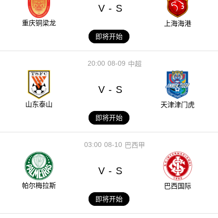
V
S
-
重庆铜梁龙
上海海港
即将开始
20:00
08-09
中超
V
S
-
山东泰山
天津津门虎
即将开始
03:00
08-10
巴西甲
V
S
-
帕尔梅拉斯
巴西国际
即将开始