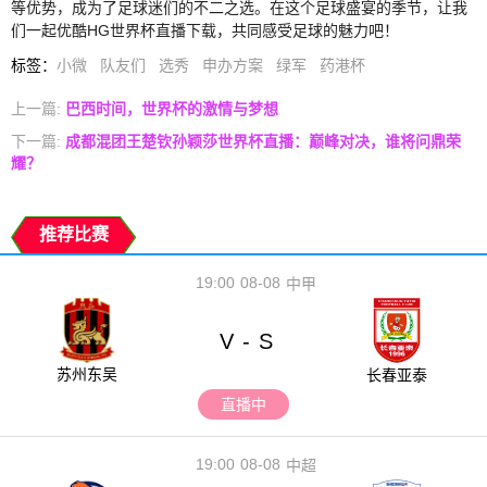
等优势，成为了足球迷们的不二之选。在这个足球盛宴的季节，让我
们一起优酷HG世界杯直播下载，共同感受足球的魅力吧！
标签
：
小微
队友们
选秀
申办方案
绿军
药港杯
上一篇:
巴西时间，世界杯的激情与梦想
下一篇:
成都混团王楚钦孙颖莎世界杯直播：巅峰对决，谁将问鼎荣
耀？
推荐比赛
19:00
08-08
中甲
V
S
-
苏州东吴
长春亚泰
直播中
19:00
08-08
中超