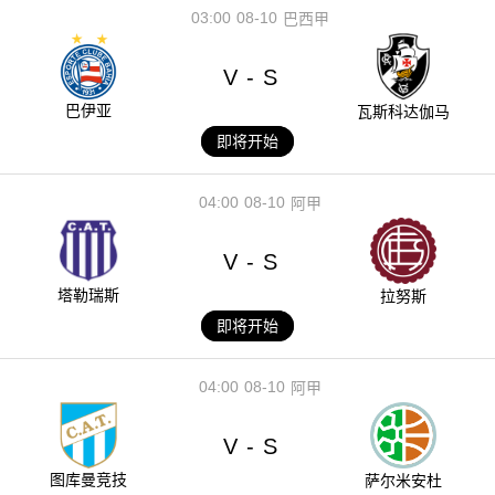
03:00
08-10
巴西甲
V
S
-
巴伊亚
瓦斯科达伽马
即将开始
04:00
08-10
阿甲
V
S
-
塔勒瑞斯
拉努斯
即将开始
04:00
08-10
阿甲
V
S
-
图库曼竞技
萨尔米安杜