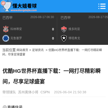
2026-08-17 06:30
2026-08-17 05
巴西甲
巴西甲
0
科林蒂安
维多利亚
0
克鲁塞罗
博塔弗戈
当前位置:
>
>
网站首页
足球资讯
优酷HG世界杯直播下载：一网打尽精彩瞬
间，尽享足球盛宴
优酷HG世界杯直播下载：一网打尽精彩瞬
间，尽享足球盛宴
带领球队
苏州奥体小将
CSPN
2026-06-04 21:50:38
直播信号