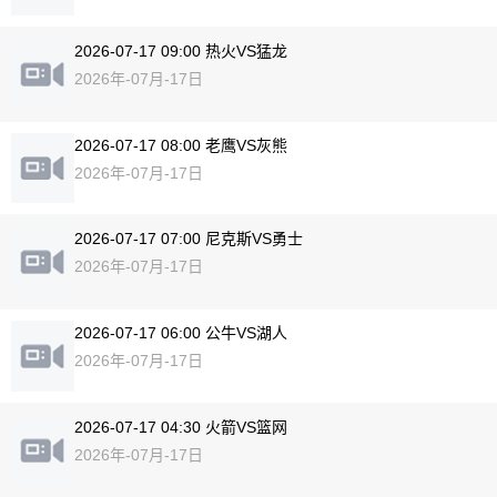
2026-07-17 09:00 热火VS猛龙
2026年-07月-17日
2026-07-17 08:00 老鹰VS灰熊
2026年-07月-17日
2026-07-17 07:00 尼克斯VS勇士
2026年-07月-17日
2026-07-17 06:00 公牛VS湖人
2026年-07月-17日
2026-07-17 04:30 火箭VS篮网
2026年-07月-17日