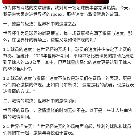
作为体育网站的文章编辑，我对每一场足球赛事都充满热情。今天，
我要带大家走进世界杯的spdex，那些速度与激情背后的故事。
一、速度的极致：世界杯中的速度之战
世界杯作为足球界的最高荣誉，每一场赛事都充满了激情与速度。那
么，在世界杯的赛场上，速度又是如何体现的呢？
1.1 球员的速度：在世界杯的赛场上，球员的速度往往决定了比赛的
节奏。据统计，2026年世界杯期间，平均每场比赛球员的跑动距离达
到了惊人的120公里。其中，巴西球星内马尔的速度更是达到了惊人
的35公里/小时。
1.2 球员的速度与激情：速度不仅仅是球员们在赛场上的表现，更是
他们内心激情的体现。正如内马尔所说：“速度是我的武器，也是我表
达激情的方式。”
二、激情的燃烧：世界杯中的激情瞬间
世界杯的赛场上，激情燃烧的时刻无处不在。以下是一些让人热血沸
腾的激情瞬间。
2.1 世界杯决赛：当世界杯决赛的终场哨声响起，胜利的球队和球员
们拥抱在一起，激情与喜悦溢于言表。