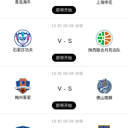
青岛海牛
上海申花
即将开始
19:30
08-08
中甲
V
S
-
石家庄功夫
陕西联合月亮泊队
即将开始
19:30
08-08
中甲
V
S
-
梅州客家
佛山南狮
即将开始
19:30
08-08
中甲