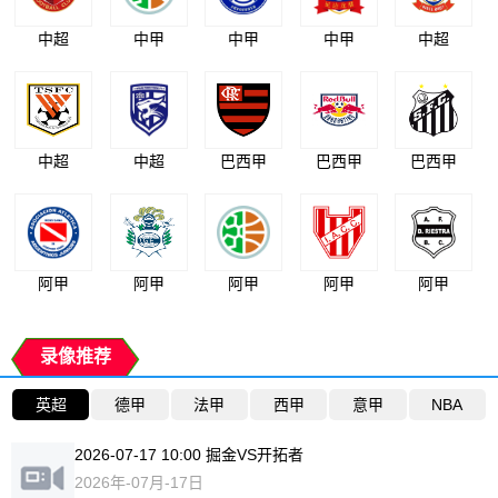
中超
中甲
中甲
中甲
中超
中超
中超
巴西甲
巴西甲
巴西甲
阿甲
阿甲
阿甲
阿甲
阿甲
录像推荐
英超
德甲
法甲
西甲
意甲
NBA
2026-07-17 10:00 掘金VS开拓者
2026年-07月-17日