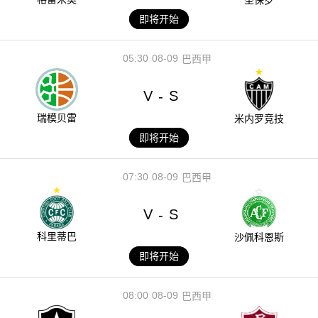
即将开始
05:30
08-09
巴西甲
V
S
-
瑞模贝雷
米内罗竞技
即将开始
07:30
08-09
巴西甲
V
S
-
科里蒂巴
沙佩科恩斯
即将开始
08:00
08-09
巴西甲