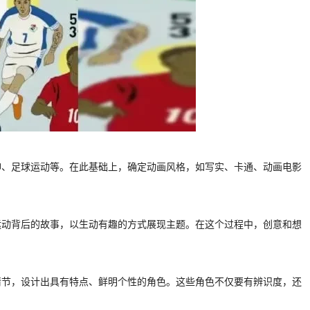
神、足球运动等。在此基础上，确定动画风格，如写实、卡通、动画电影
运动背后的故事，以生动有趣的方式展现主题。在这个过程中，创意和想
情节，设计出具有特点、鲜明个性的角色。这些角色不仅要有辨识度，还