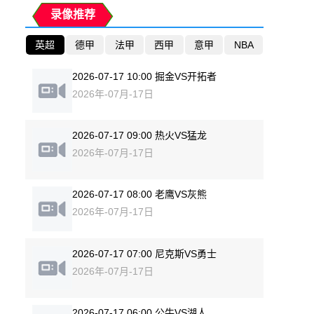
录像推荐
英超
德甲
法甲
西甲
意甲
NBA
2026-07-17 10:00 掘金VS开拓者
2026年-07月-17日
2026-07-17 09:00 热火VS猛龙
2026年-07月-17日
2026-07-17 08:00 老鹰VS灰熊
2026年-07月-17日
2026-07-17 07:00 尼克斯VS勇士
2026年-07月-17日
2026-07-17 06:00 公牛VS湖人