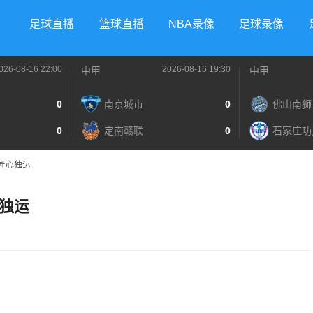
足球直播
篮球直播
NBA录像
足球录像
026-08-16 22:00
2026-08-16 19:30
中甲
中甲
0
南京城市
0
佛山南狮
0
定南赣联
0
石家庄功
匠心独运
独运