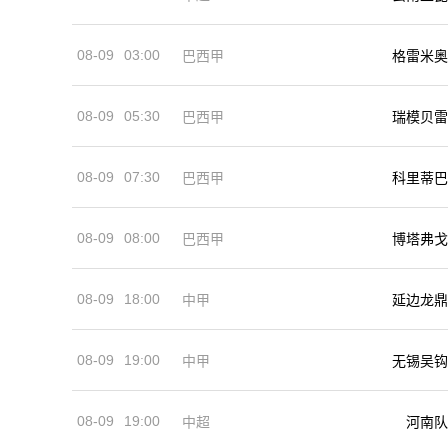
08-09
03:00
巴西甲
格雷米奥
08-09
05:30
巴西甲
瑞模贝雷
08-09
07:30
巴西甲
科里蒂巴
08-09
08:00
巴西甲
博塔弗戈
08-09
18:00
中甲
延边龙鼎
08-09
19:00
中甲
无锡吴钩
08-09
19:00
河南队
中超