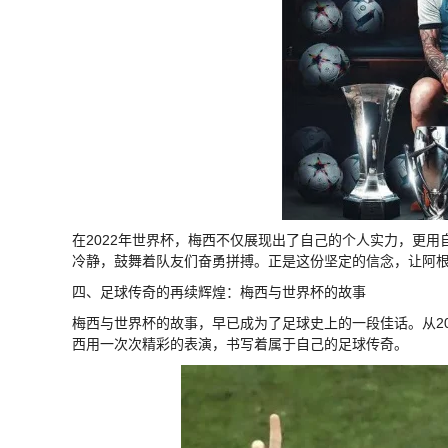
在2022年世界杯，梅西不仅展现出了自己的个人实力，更
冷静，鼓舞着队友们奋勇拼搏。正是这份坚定的信念，让阿
四、足球传奇的再续辉煌：梅西与世界杯的故事
梅西与世界杯的故事，早已成为了足球史上的一段佳话。从200
西用一次次精彩的表演，书写着属于自己的足球传奇。