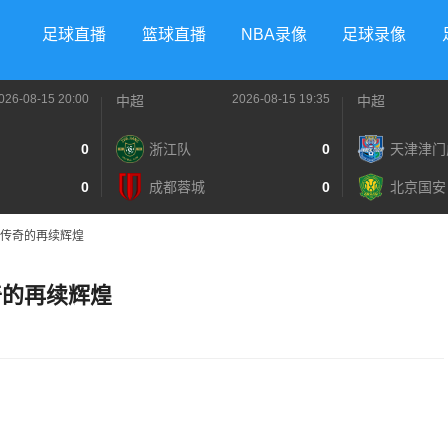
足球直播
篮球直播
NBA录像
足球录像
026-08-15 20:00
2026-08-15 19:35
中超
中超
0
浙江队
0
天津津门
0
成都蓉城
0
北京国安
球传奇的再续辉煌
奇的再续辉煌