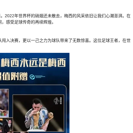
。2022年世界杯的硝烟还未散去，梅西的风采依旧让我们心潮澎湃。在
间，感受足球传奇的再续辉煌。
廷队闯入决赛，更以一己之力为球队带来了无数惊喜。这位足球王者，在世