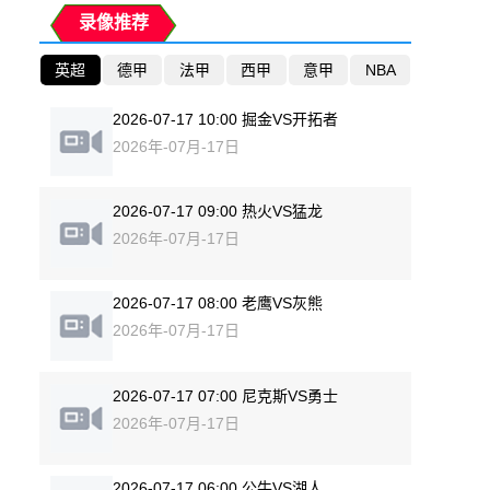
录像推荐
英超
德甲
法甲
西甲
意甲
NBA
2026-07-17 10:00 掘金VS开拓者
2026年-07月-17日
2026-07-17 09:00 热火VS猛龙
2026年-07月-17日
2026-07-17 08:00 老鹰VS灰熊
2026年-07月-17日
2026-07-17 07:00 尼克斯VS勇士
2026年-07月-17日
2026-07-17 06:00 公牛VS湖人