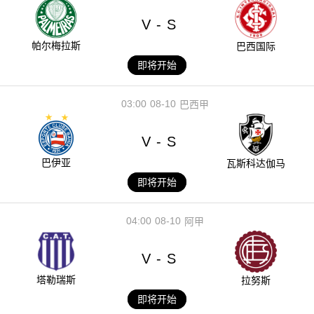
V
S
-
帕尔梅拉斯
巴西国际
即将开始
03:00
08-10
巴西甲
V
S
-
巴伊亚
瓦斯科达伽马
即将开始
04:00
08-10
阿甲
V
S
-
塔勒瑞斯
拉努斯
即将开始