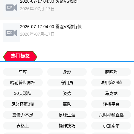
2026-07-17 04:30 火箭VS篮网
2026年-07月-17日
2026-07-17 04:00 雷霆VS独行侠
2026年-07月-17日
热门标签
车库
身形
麻辣鸡
哈勒普世界杯
守门员
法甲第29轮
30支球队
姿势
马克龙
足总杯第3轮
离队
转播平台
震慑力不足
足球生涯
六时视频直播
表格上
操作技巧
小加索尔