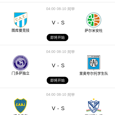
04:00
08-10
阿甲
V
S
-
图库曼竞技
萨尔米安杜
即将开始
04:00
08-10
阿甲
V
S
-
门多萨独立
里奥夸尔托学生队
即将开始
04:00
08-10
阿甲
V
S
-