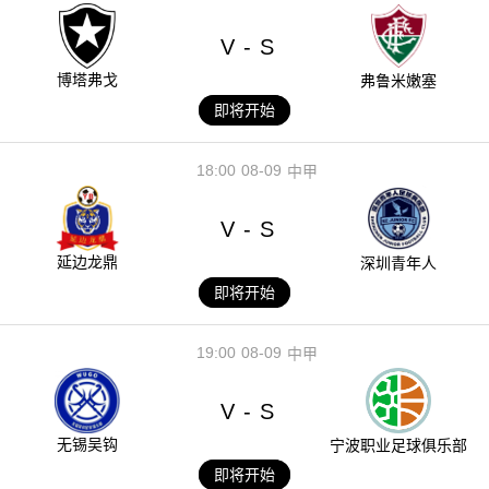
V
S
-
博塔弗戈
弗鲁米嫩塞
即将开始
18:00
08-09
中甲
V
S
-
延边龙鼎
深圳青年人
即将开始
19:00
08-09
中甲
V
S
-
无锡吴钩
宁波职业足球俱乐部
即将开始