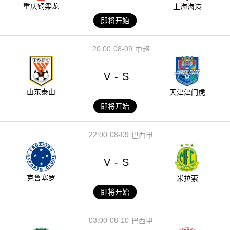
重庆铜梁龙
上海海港
即将开始
20:00
08-09
中超
V
S
-
山东泰山
天津津门虎
即将开始
22:00
08-09
巴西甲
V
S
-
克鲁塞罗
米拉索
即将开始
03:00
08-10
巴西甲