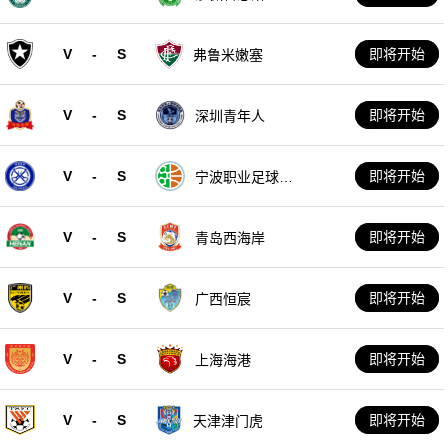
V
-
S
即将开始
弗鲁米嫩塞
V
-
S
即将开始
深圳青年人
V
-
S
即将开始
宁波职业足球俱
乐部
V
-
S
即将开始
青岛西海岸
V
-
S
即将开始
广西恒宸
V
-
S
即将开始
上海海港
V
-
S
即将开始
天津津门虎