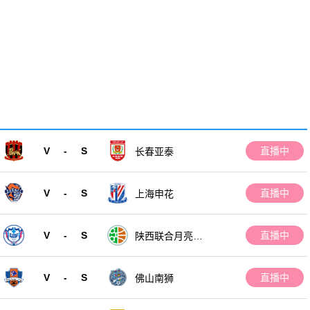
V
-
S
直播中
长春亚泰
V
-
S
直播中
上海申花
V
-
S
直播中
陕西联合月亮泊
队
V
-
S
直播中
佛山南狮