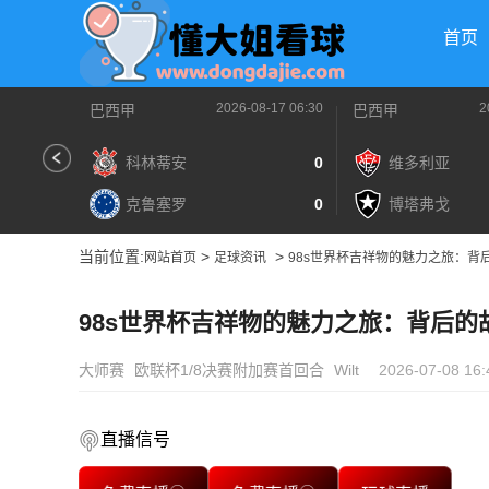
首页
2026-08-17 06:30
2
巴西甲
巴西甲
科林蒂安
0
维多利亚
克鲁塞罗
0
博塔弗戈
当前位置:
>
>
网站首页
足球资讯
98s世界杯吉祥物的魅力之旅：背
98s世界杯吉祥物的魅力之旅：背后的
大师赛
欧联杯1/8决赛附加赛首回合
Wilt
2026-07-08 16:
直播信号