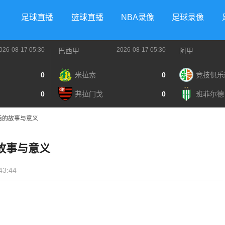
足球直播
篮球直播
NBA录像
足球录像
026-08-17 05:30
2026-08-17 05:30
巴西甲
阿甲
0
米拉索
0
竞技俱乐
0
弗拉门戈
0
班菲尔德
后的故事与意义
故事与意义
43:44