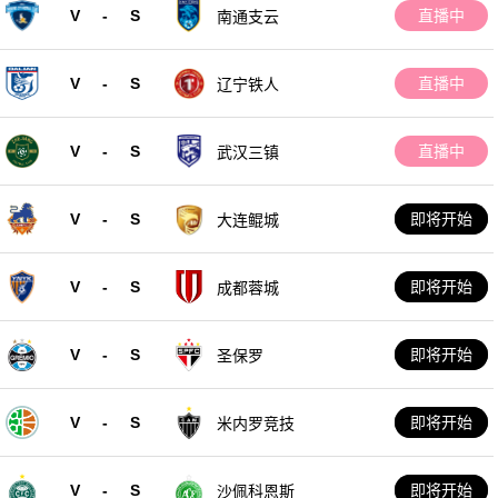
V
-
S
直播中
南通支云
V
-
S
直播中
辽宁铁人
V
-
S
直播中
武汉三镇
V
-
S
即将开始
大连鲲城
V
-
S
即将开始
成都蓉城
V
-
S
即将开始
圣保罗
V
-
S
即将开始
米内罗竞技
V
-
S
即将开始
沙佩科恩斯