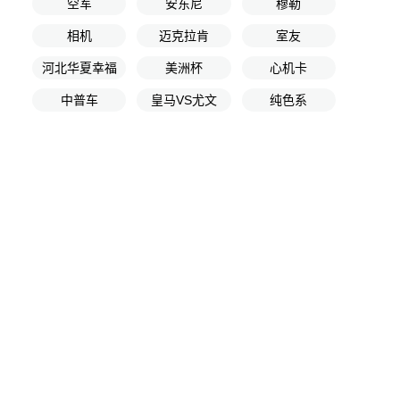
空军
安东尼
穆勒
相机
迈克拉肯
室友
河北华夏幸福
美洲杯
心机卡
中普车
皇马VS尤文
纯色系