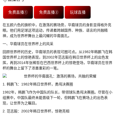
免费直播①
免费直播②
玩球直播
在五颜六色的旗帜中，在激荡的赛场旁，华裔球员的身影显得格外亮
眼。他们用足球这项运动，传递着跨越国界、种族、语言的共融精
神，成为世界杯舞台上最闪耀的华裔面孔。
一、华裔球员在世界杯上的风采
回顾世界杯的历史，华裔球员的表现可圈可点。从1982年韩鹏飞在韩
国世界杯上的惊艳表现，到2002年范志毅在韩日世界杯上的出色发
挥，再到2014年张稀哲在巴西世界杯上的惊艳登场，华裔球员在世界
杯的舞台上留下了浓墨重彩的一笔。
1. 韩鹏飞：1982年韩日世界杯，勇闯决赛圈
1982年，韩鹏飞作为中国队的队长，带领球队勇闯决赛圈。尽管在小
组赛中，中国队最终未能晋级下一轮，但韩鹏飞在赛场上的出色表
现，让世界为之瞩目。
2. 范志毅：2002年韩日世界杯，惊艳亮相