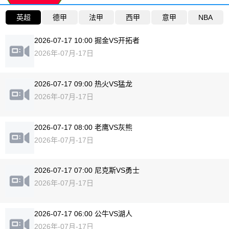
英超
德甲
法甲
西甲
意甲
NBA
2026-07-17 10:00 掘金VS开拓者
2026年-07月-17日
2026-07-17 09:00 热火VS猛龙
2026年-07月-17日
2026-07-17 08:00 老鹰VS灰熊
2026年-07月-17日
2026-07-17 07:00 尼克斯VS勇士
2026年-07月-17日
2026-07-17 06:00 公牛VS湖人
2026年-07月-17日