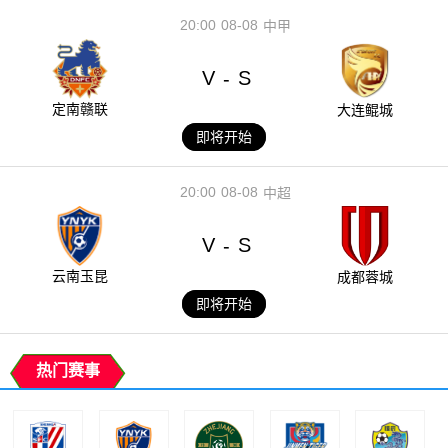
20:00
08-08
中甲
V
S
-
定南赣联
大连鲲城
即将开始
20:00
08-08
中超
V
S
-
云南玉昆
成都蓉城
即将开始
热门赛事