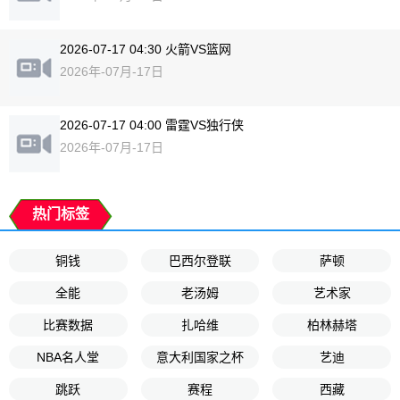
2026-07-17 04:30 火箭VS篮网
2026年-07月-17日
2026-07-17 04:00 雷霆VS独行侠
2026年-07月-17日
热门标签
铜钱
巴西尔登联
萨顿
全能
老汤姆
艺术家
比赛数据
扎哈维
柏林赫塔
NBA名人堂
意大利国家之杯
艺迪
跳跃
赛程
西藏